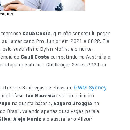
League)
o cearense
Cauã Costa
, que não conseguiu pegar
o sul-americano Pro Junior em 2021 e 2022. Ele
, pelo australiano Dylan Moffat e o norte-
iência do
Cauã Costa
competindo na Austrália e
a etapa que abriu o Challenger Series 2024 na
 entre os 48 cabeças de chave do
GWM Sydney
egunda fase.
Ian Gouveia
está no primeiro
Pupo
na quarta bateria,
Edgard Groggia
na
 do Brasil, valendo apenas duas vagas para a
Silva
,
Alejo Muniz
e o australiano Alister