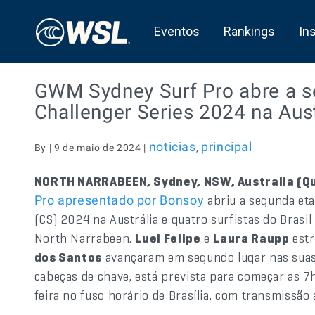
Eventos
Rankings
In
GWM Sydney Surf Pro abre a 
Challenger Series 2024 na Aust
noticias
principal
By | 9 de maio de 2024 |
,
NORTH NARRABEEN, Sydney, NSW, Australia (Qui
abriu a segunda eta
Pro apresentado por Bonsoy
(CS) 2024 na Austrália e quatro surfistas do Brasi
North Narrabeen.
Luel Felipe
e
Laura Raupp
estr
dos Santos
avançaram em segundo lugar nas suas 
cabeças de chave, está prevista para começar as 7
feira no fuso horário de Brasília, com transmissão