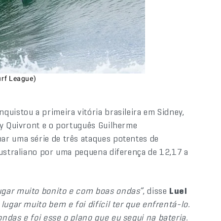
urf League)
quistou a primeira vitória brasileira em Sidney,
ly Quivront e o português Guilherme
r uma série de três ataques potentes de
australiano por uma pequena diferença de 12,17 a
ugar muito bonito e com boas ondas”
, disse
Luel
lugar muito bem e foi difícil ter que enfrentá-lo.
ndas e foi esse o plano que eu segui na bateria.