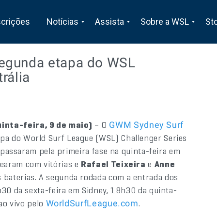
scrições
Notícias
Assista
Sobre a WSL
St
segunda etapa do WSL
rália
nta-feira, 9 de maio)
– O
GWM Sydney Surf
pa do World Surf League (WSL) Challenger Series
l passaram pela primeira fase na quinta-feira em
earam com vitórias e
Rafael Teixeira
e
Anne
baterias. A segunda rodada com a entrada dos
h30 da sexta-feira em Sidney, 18h30 da quinta-
 ao vivo pelo
.
WorldSurfLeague.com