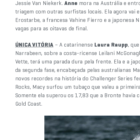
Jessie Van Niekerk.
Anne
mora na Austrália e ent
triagem com outras surfistas locais. Ela agora vai
Erostarbe, a francesa Vahine Fierro e a japonesa 
vagas para as oitavas de final.
ÚNICA VITÓRIA
– A catarinense
Laura Raupp
, qu
Narrabeen, sobre a costa-ricense Leilani McGonagle
Vette, terá uma parada dura pela frente. Ela e a j
da segunda fase, encabeçada pelas australianas M
novos recordes na história do Challenger Series f
Rocks, Macy surfou um tubaço que valeu a primeira
Somente ela superou os 17,83 que a Bronte havia
Gold Coast.