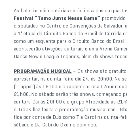
As baterias eliminatórias serão iniciadas na quart
Festival “Tamo Junto Nesse Game”
promovido p
disputadas no Centro de Convenções de Salvador, a 7
a 4ª etapa do Circuito Banco do Brasil de Corrida 
como um esquenta para o Circuito Banco do Brasil
acontecerão ativações culturais e uma Arena Gamer
Dance Now e League Legends, além de shows todas 
PROGRAMAÇÃO MUSICAL
– Os shows são gratuitos
apresentar, na quinta-feira dia 24, às 20h00. Na se
(Trapper) às 19h00 e o rapper carioca L7nnon sub
21h00. No sábado serão três shows, começando pe
cantora Dai às 20h00 e o grupo Afrocidade às 21h
o TropKillaz fecha a programação musical das 16h
fica por conta de DJs como Tia Carol na quinta-fei
sábado e DJ Gabi do Oxe no domingo.