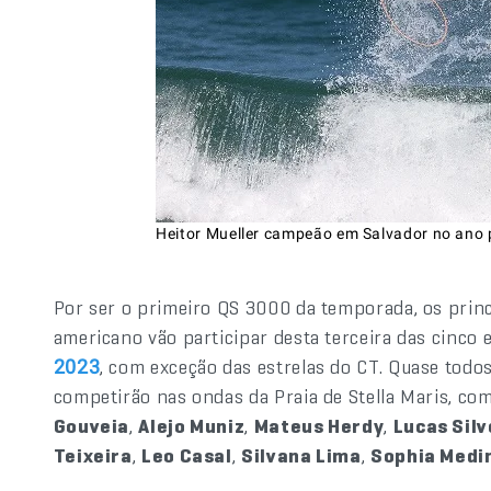
Heitor Mueller campeão em Salvador no ano 
Por ser o primeiro QS 3000 da temporada, os princi
americano vão participar desta terceira das cinco
, com exceção das estrelas do CT. Quase todo
2023
competirão nas ondas da Praia de Stella Maris, c
Gouveia
,
Alejo Muniz
,
Mateus Herdy
,
Lucas Silv
Teixeira
,
Leo Casal
,
Silvana Lima
,
Sophia Medi