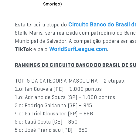
Smorigo)
Esta terceira etapa do
Circuito Banco do Brasil 
Stella Maris, será realizada com patrocínio do Ban
Municipal de Salvador. A competição poderá ser ass
TikTok
e pelo
.
WorldSurfLeague.com
RANKINGS DO CIRCUITO BANCO DO BRASIL DE S
TOP-5 DA CATEGORIA MASCULINA – 2 etapas
:
1.o: Ian Gouveia (PE) – 1.000 pontos
1.o: Adriano de Souza (SP) – 1.000 pontos
3.o: Rodrigo Saldanha (SP) – 945
4.o: Gabriel Klaussner (SP) – 866
5.o: Cauã Costa (CE) – 850
5.o: José Francisco (PB) – 850