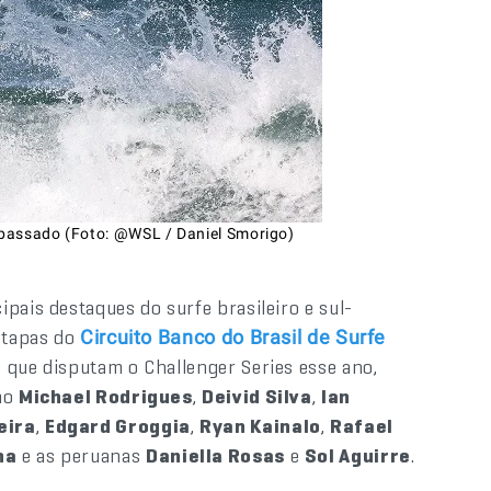
passado (Foto: @WSL / Daniel Smorigo)
pais destaques do surfe brasileiro e sul-
 etapas do
Circuito Banco do Brasil de Surfe
s que disputam o Challenger Series esse ano,
omo
Michael Rodrigues
,
Deivid Silva
,
Ian
eira
,
Edgard Groggia
,
Ryan Kainalo
,
Rafael
na
e as peruanas
Daniella Rosas
e
Sol Aguirre
.