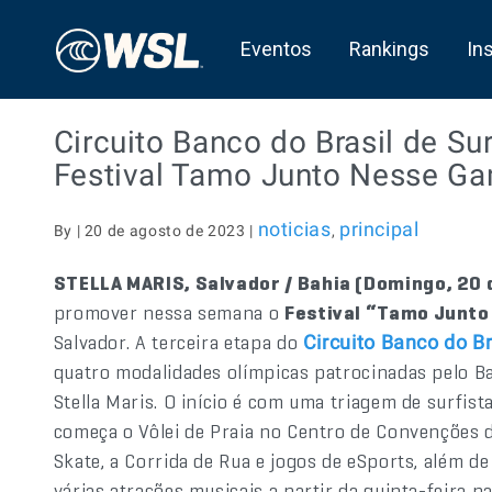
Eventos
Rankings
In
Circuito Banco do Brasil de Su
Festival Tamo Junto Nesse G
noticias
principal
By | 20 de agosto de 2023 |
,
STELLA MARIS, Salvador / Bahia (Domingo, 20 
promover nessa semana o
Festival “Tamo Junt
Salvador. A terceira etapa do
Circuito Banco do Br
quatro modalidades olímpicas patrocinadas pelo Ba
Stella Maris. O início é com uma triagem de surfis
começa o Vôlei de Praia no Centro de Convenções 
Skate, a Corrida de Rua e jogos de eSports, além de
várias atrações musicais a partir da quinta-feira na