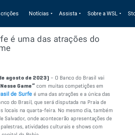
scrições
Notícias
Assista
Sobre a WSL
St
rfe é uma das atrações do
ame
de agosto de 2023)
– O Banco do Brasil vai
o Nesse Game”
com muitas competições em
é uma das atrações e a única das
asil de Surfe
nco do Brasil, que será disputada na Praia de
tas locais na quarta-feira. No mesmo dia, também
de Salvador, onde acontecerão apresentações de
 palestras, atividades culturais e shows com
 capital da Bahia.