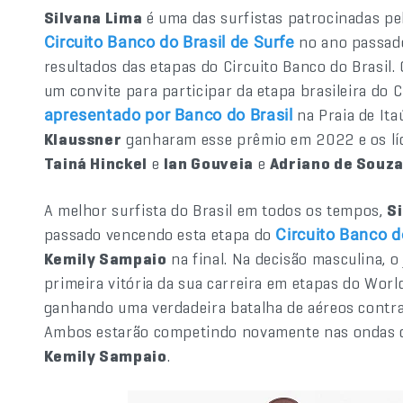
Silvana Lima
é uma das surfistas patrocinadas pe
no ano passado
Circuito Banco do Brasil de Surfe
resultados das etapas do Circuito Banco do Brasil.
um convite para participar da etapa brasileira do C
na Praia de Ita
apresentado por Banco do Brasil
Klaussner
ganharam esse prêmio em 2022 e os líd
Tainá Hinckel
e
Ian Gouveia
e
Adriano de Souz
A melhor surfista do Brasil em todos os tempos,
S
passado vencendo esta etapa do
Circuito Banco d
Kemily Sampaio
na final. Na decisão masculina, 
primeira vitória da sua carreira em etapas do Worl
ganhando uma verdadeira batalha de aéreos contra
Ambos estarão competindo novamente nas ondas d
Kemily Sampaio
.