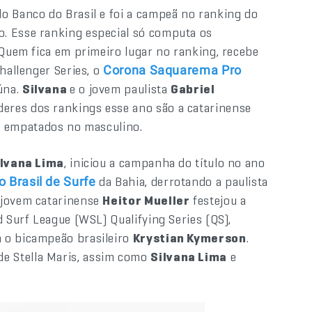
lo Banco do Brasil e foi a campeã no ranking do
. Esse ranking especial só computa os
 Quem fica em primeiro lugar no ranking, recebe
hallenger Series, o
Corona Saquarema Pro
úna.
Silvana
e o jovem paulista
Gabriel
eres dos rankings esse ano são a catarinense
a
empatados no masculino.
ilvana Lima
, iniciou a campanha do título no ano
da Bahia, derrotando a paulista
o Brasil de Surfe
o jovem catarinense
Heitor Mueller
festejou a
d Surf League (WSL) Qualifying Series (QS),
 o bicampeão brasileiro
Krystian Kymerson
.
e Stella Maris, assim como
Silvana Lima
e