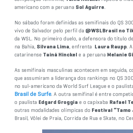
americano com a peruana
Sol Aguirre
.
No sábado foram definidas as semifinais do QS 300
vivo de Salvador pelo perfil da
@WSLBrasil no Ti
da WSL. No primeiro duelo, a defensora do título d
na Bahia,
Silvana Lima
, enfrenta
Laura Raupp
. 
catarinense
Tainá Hinckel
e a peruana
Melanie G
As semifinais masculinas acontecem em seguida, c
que assumiram a liderança dos rankings no QS 300
no sul-americano da World Surf League e o paulis
. A outra semifinal é entre compet
Brasil de Surfe
o paulista
Edgard Groggia
e o capixaba
Rafael T
outras modalidades olímpicas do
Festival “Tamo
Brasil, Vôlei de Praia, Corrida de Rua e Skate, no 