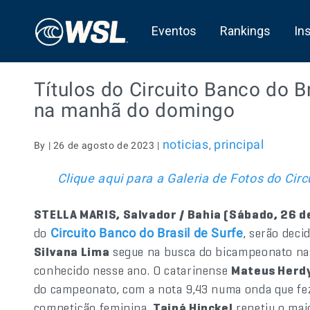
Eventos
Rankings
In
Títulos do Circuito Banco do B
na manhã do domingo
noticias
principal
By | 26 de agosto de 2023 |
,
Clique aqui para a Galeria de Fotos do Cir
STELLA MARIS, Salvador / Bahia (Sábado, 26 d
do
, serão dec
Circuito Banco do Brasil de Surfe
Silvana Lima
segue na busca do bicampeonato nas
conhecido nesse ano. O catarinense
Mateus Herd
do campeonato, com a nota 9,43 numa onda que fez 
competição feminina,
Tainá Hinckel
repetiu o maio