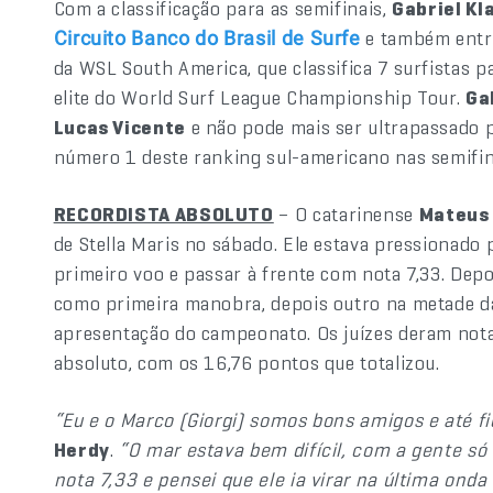
Com a classificação para as semifinais,
Gabriel Kl
e também entro
Circuito Banco do Brasil de Surfe
da WSL South America, que classifica 7 surfistas pa
elite do World Surf League Championship Tour.
Ga
Lucas Vicente
e não pode mais ser ultrapassado pe
número 1 deste ranking sul-americano nas semifin
RECORDISTA ABSOLUTO
– O catarinense
Mateus
de Stella Maris no sábado. Ele estava pressionado
primeiro voo e passar à frente com nota 7,33. Depo
como primeira manobra, depois outro na metade da
apresentação do campeonato. Os juízes deram not
absoluto, com os 16,76 pontos que totalizou.
“Eu e o Marco (Giorgi) somos bons amigos e até 
Herdy
.
“O mar estava bem difícil, com a gente só
nota 7,33 e pensei que ele ia virar na última ond