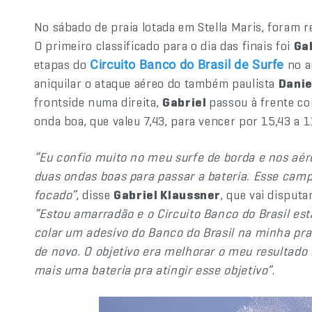
No sábado de praia lotada em Stella Maris, foram re
O primeiro classificado para o dia das finais foi
Ga
etapas do
no a
Circuito Banco do Brasil de Surfe
aniquilar o ataque aéreo do também paulista
Danie
frontside numa direita,
Gabriel
passou à frente co
onda boa, que valeu 7,43, para vencer por 15,43 a 
“Eu confio muito no meu surfe de borda e nos aé
duas ondas boas para passar a bateria. Esse cam
focado”
, disse
Gabriel Klaussner
, que vai disput
“Estou amarradão e o Circuito Banco do Brasil es
colar um adesivo do Banco do Brasil na minha pran
de novo. O objetivo era melhorar o meu resultado 
mais uma bateria pra atingir esse objetivo”
.