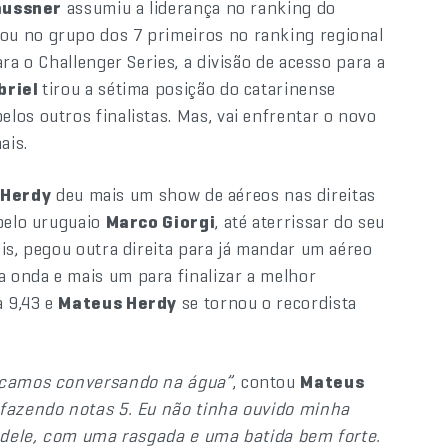
aussner
assumiu a liderança no ranking do
u no grupo dos 7 primeiros no ranking regional
ra o Challenger Series, a divisão de acesso para a
briel
tirou a sétima posição do catarinense
los outros finalistas. Mas, vai enfrentar o novo
ais.
 Herdy
deu mais um show de aéreos nas direitas
 pelo uruguaio
Marco Giorgi
, até aterrissar do seu
is, pegou outra direita para já mandar um aéreo
 onda e mais um para finalizar a melhor
a 9,43 e
Mateus Herdy
se tornou o recordista
ficamos conversando na água”
, contou
Mateus
 fazendo notas 5. Eu não tinha ouvido minha
a dele, com uma rasgada e uma batida bem forte.