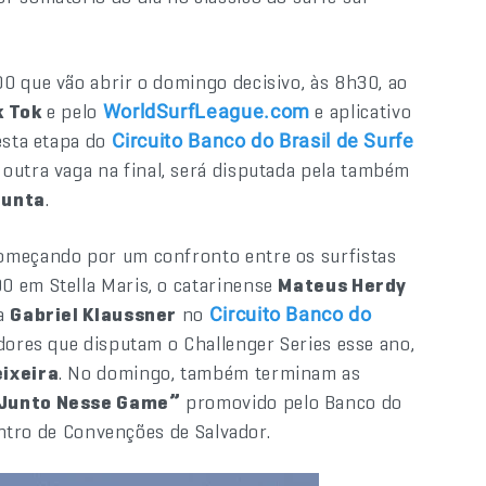
0 que vão abrir o domingo decisivo, às 8h30, ao
k Tok
e pelo
e aplicativo
WorldSurfLeague.com
esta etapa do
Circuito Banco do Brasil de Surfe
A outra vaga na final, será disputada pela também
iunta
.
omeçando por um confronto entre os surfistas
0 em Stella Maris, o catarinense
Mateus Herdy
ta
Gabriel Klaussner
no
Circuito Banco do
idores que disputam o Challenger Series esse ano,
eixeira
. No domingo, também terminam as
 Junto Nesse Game”
promovido pelo Banco do
Centro de Convenções de Salvador.