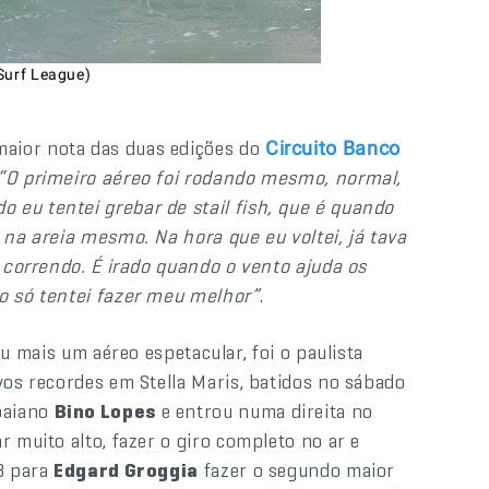
Surf League)
maior nota das duas edições do
Circuito Banco
“O primeiro aéreo foi rodando mesmo, normal,
 eu tentei grebar de stail fish, que é quando
 na areia mesmo. Na hora que eu voltei, já tava
r correndo. É irado quando o vento ajuda os
ão só tentei fazer meu melhor”
.
ais um aéreo espetacular, foi o paulista
novos recordes em Stella Maris, batidos no sábado
baiano
Bino Lopes
e entrou numa direita no
r muito alto, fazer o giro completo no ar e
33 para
Edgard Groggia
fazer o segundo maior