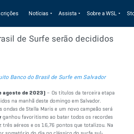
scrições
Notícias
Assista
Sobre a WSL
St
rasil de Surfe serão decididos
cuito Banco do Brasil de Surfe em Salvador
e agosto de 2023)
– Os títulos da terceira etapa
ididos na manhã deste domingo em Salvador.
 ondas de Stella Maris e um novo campeão será
y
ganhou favoritismo ao bater todos os recordes
três aéreos e os 16,76 pontos que totalizou. Na
r somatório do dia no clássico do surfe sul-