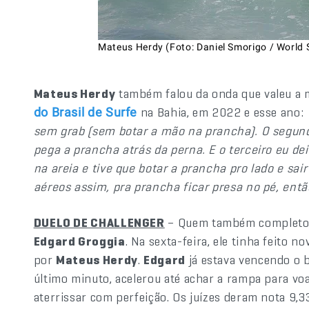
Mateus Herdy (Foto: Daniel Smorigo / World 
Mateus Herdy
também falou da onda que valeu a 
na Bahia, em 2022 e esse ano:
do Brasil de Surfe
sem grab (sem botar a mão na prancha). O segundo
pega a prancha atrás da perna. E o terceiro eu dei
na areia e tive que botar a prancha pro lado e sai
aéreos assim, pra prancha ficar presa no pé, ent
DUELO DE CHALLENGER
– Quem também completou m
Edgard Groggia
. Na sexta-feira, ele tinha feito 
por
Mateus Herdy
.
Edgard
já estava vencendo o 
último minuto, acelerou até achar a rampa para voa
aterrissar com perfeição. Os juízes deram nota 9,