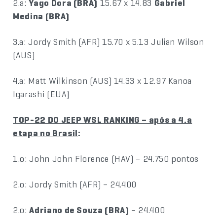
2.a:
Yago Dora (BRA)
15.67 x 14.83
Gabriel
Medina (BRA)
3.a: Jordy Smith (AFR) 15.70 x 5.13 Julian Wilson
(AUS)
4.a: Matt Wilkinson (AUS) 14.33 x 12.97 Kanoa
Igarashi (EUA)
TOP-22 DO JEEP WSL RANKING – após a 4.a
etapa no Brasil
:
1.o: John John Florence (HAV) – 24.750 pontos
2.o: Jordy Smith (AFR) – 24.400
2.o:
Adriano de Souza (BRA)
– 24.400