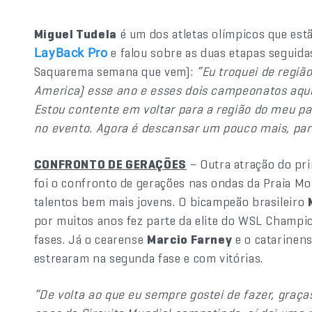
Miguel Tudela
é um dos atletas olímpicos que est
e falou sobre as duas etapas seguida
LayBack Pro
Saquarema semana que vem):
“Eu troquei de regi
America) esse ano e esses dois campeonatos aqui 
Estou contente em voltar para a região do meu pa
no evento. Agora é descansar um pouco mais, pa
CONFRONTO DE GERAÇÕES
– Outra atração do pr
foi o confronto de gerações nas ondas da Praia Mo
talentos bem mais jovens. O bicampeão brasileiro
por muitos anos fez parte da elite do WSL Champi
fases. Já o cearense
Marcio Farney
e o catarinen
estrearam na segunda fase e com vitórias.
“De volta ao que eu sempre gostei de fazer, graça