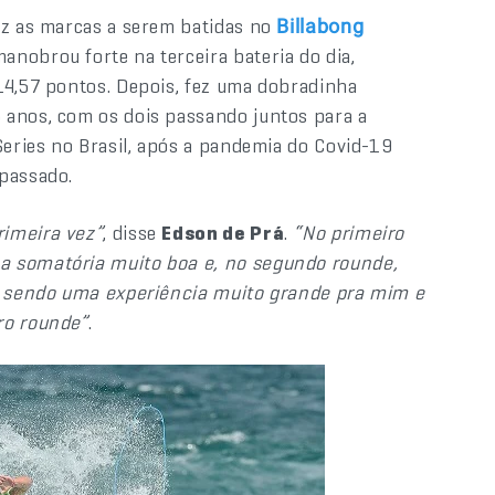
fez as marcas a serem batidas no
Billabong
manobrou forte na terceira bateria do dia,
14,57 pontos. Depois, fez uma dobradinha
5 anos, com os dois passando juntos para a
Series no Brasil, após a pandemia do Covid-19
 passado.
rimeira vez”
, disse
Edson de Prá
.
“No primeiro
a somatória muito boa e, no segundo rounde,
tá sendo uma experiência muito grande pra mim e
ro rounde”
.