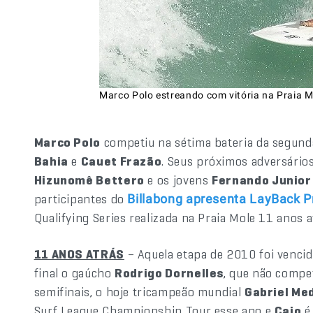
Marco Polo estreando com vitória na Praia M
Marco Polo
competiu na sétima bateria da segund
Bahia
e
Cauet Frazão
. Seus próximos adversários
Hizunomê Bettero
e os jovens
Fernando Junior
participantes do
Billabong apresenta LayBack P
Qualifying Series realizada na Praia Mole 11 anos a
11 ANOS ATRÁS
– Aquela etapa de 2010 foi venci
final o gaúcho
Rodrigo Dornelles
, que não compe
semifinais, o hoje tricampeão mundial
Gabriel Me
Surf League Championship Tour esse ano e
Caio
é 