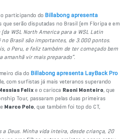
ão participando do
Billabong apresenta
s que serão disputadas no Brasil (em Floripa e em
ão (da WSL North America para a WSL Latin
no Brasil são importantes, de 3.000 pontos.
ís, o Peru, e feliz também de ter começado bem
ra amanhã vir mais preparado”
.
imeiro dia do
Billabong apresenta LayBack Pro
le, com surfistas já mais veteranos superando
Messias Felix
e o carioca
Raoni Monteiro
, que
onship Tour, passaram pelas duas primeiras
se
Marco Polo
, que também foi top do CT,
s a Deus. Minha vida inteira, desde criança, 20