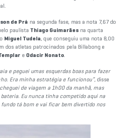
al.
son de Prá
na segunda fase, mas a nota 7,67 do
pelo paulista
Thiago Guimarães
na quarta
no
Miguel Tudela
, que conseguiu uma nota 8,00
m dos atletas patrocinados pela Billabong e
 Templar
e
Odacir Nonato
.
praia e peguei umas esquerdas boas para fazer
inho. Era minha estratégia e funcionou”
, disse
 cheguei de viagem a 1h00 da manhã, mas
bateria. Eu nunca tinha competido aqui na
 fundo tá bom e vai ficar bem divertido nos