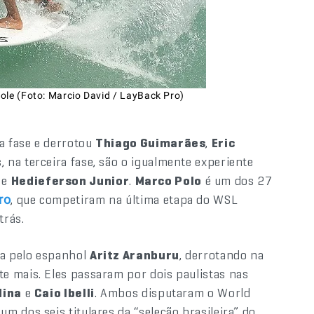
ole (Foto: Marcio David / LayBack Pro)
a fase e derrotou
Thiago Guimarães
,
Eric
, na terceira fase, são o igualmente experiente
e
Hedieferson Junior
.
Marco Polo
é um dos 27
, que competiram na última etapa do WSL
ro
trás.
da pelo espanhol
Aritz Aranburu
, derrotando na
te mais. Eles passaram por dois paulistas nas
dina
e
Caio Ibelli
. Ambos disputaram o World
um dos seis titulares da “seleção brasileira” do