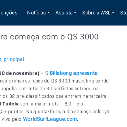
scrições
Notícias
Assista
Sobre a WSL
St
 Pro começa com o QS 3000
s
principal
,
 10 de novembro)
– O
Billabong apresenta
 duas primeiras fases do QS 3000 masculino sendo
nópolis. Um total de 80 surfistas estreou no
 os 32 pré-classificados que entram na terceira
l Tudela
com a maior nota – 8,0 – e o
57 pontos. Na quinta-feira, o dia começa pelo QS
o vivo pelo
.
WorldSurfLeague.com