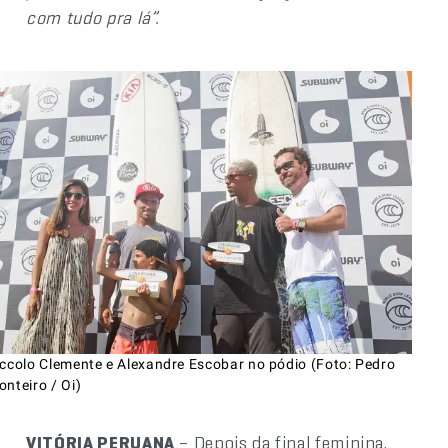
com tudo pra lá”.
iccolo Clemente e Alexandre Escobar no pódio (Foto: Pedro
nteiro / Oi)
VITÓRIA PERUANA
– Depois da final feminina,