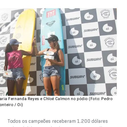
aria Fernanda Reyes e Chloé Calmon no pódio (Foto: Pedro
nteiro / Oi)
Todos os campeões receberam 1.200 dólares