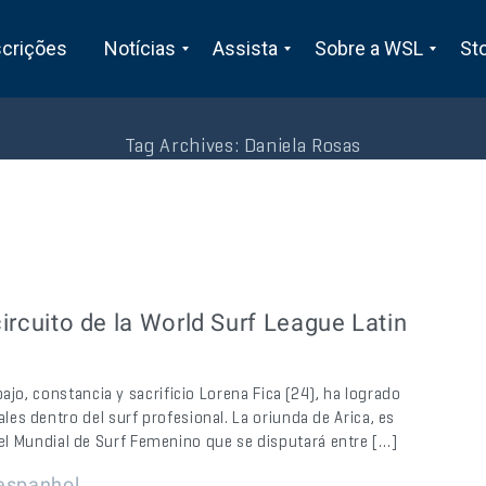
scrições
Notícias
Assista
Sobre a WSL
St
Tag Archives:
Daniela Rosas
circuito de la World Surf League Latin
jo, constancia y sacrificio Lorena Fica (24), ha logrado
s dentro del surf profesional. La oriunda de Arica, es
a del Mundial de Surf Femenino que se disputará entre […]
espanhol