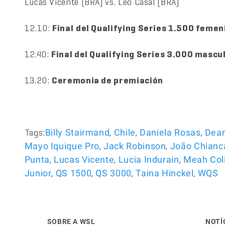
Lucas Vicente (BRA) vs. Leo Casal (BRA)
12.10:
Final
del Qualifying Series 1.500 femen
12.40:
Final del Qualifying Series 3.000 mascu
13.20:
Ceremonia de premiación
Tags:
,
,
,
Billy Stairmand
Chile
Daniela Rosas
Dea
,
,
Mayo Iquique Pro
Jack Robinson
João Chianc
,
,
,
Punta
Lucas Vicente
Lucia Indurain
Meah Coll
,
,
,
,
Junior
QS 1500
QS 3000
Taina Hinckel
WQS
SOBRE A WSL
NOTÍ