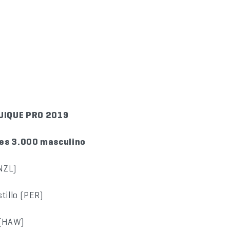
UIQUE PRO 2019
ries 3.000 masculino
(NZL)
tillo (PER)
l (HAW)