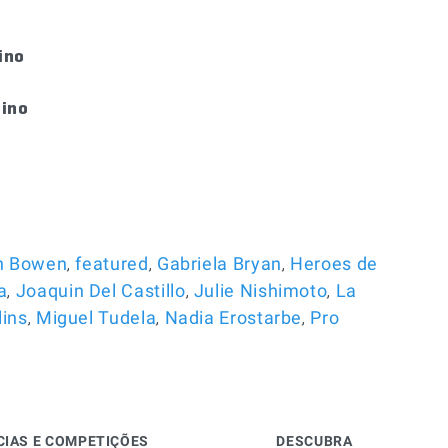
ino
lino
,
,
,
n Bowen
featured
Gabriela Bryan
Heroes de
,
,
,
a
Joaquin Del Castillo
Julie Nishimoto
La
,
,
,
ins
Miguel Tudela
Nadia Erostarbe
Pro
CIAS E COMPETIÇÕES
DESCUBRA