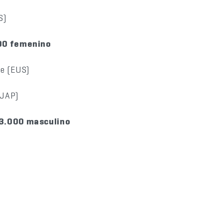
S)
500 femenino
be (EUS)
(JAP)
 3.000 masculino