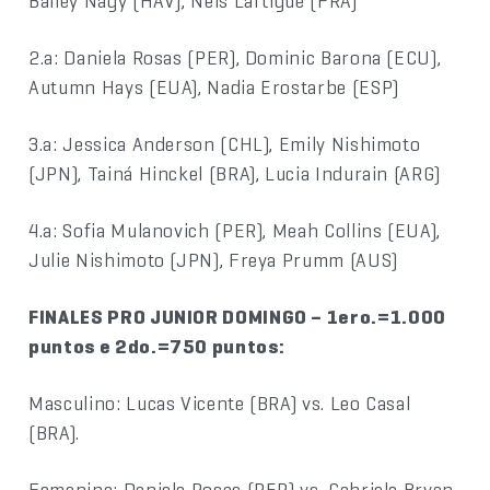
Bailey Nagy (HAV), Neis Lartigue (FRA)
2.a: Daniela Rosas (PER), Dominic Barona (ECU),
Autumn Hays (EUA), Nadia Erostarbe (ESP)
3.a: Jessica Anderson (CHL), Emily Nishimoto
(JPN), Tainá Hinckel (BRA), Lucia Indurain (ARG)
4.a: Sofia Mulanovich (PER), Meah Collins (EUA),
Julie Nishimoto (JPN), Freya Prumm (AUS)
FINALES PRO JUNIOR DOMINGO – 1ero.=1.000
puntos e 2do.=750 puntos:
Masculino: Lucas Vicente (BRA) vs. Leo Casal
(BRA).
Femenina: Daniela Rosas (PER) vs. Gabriela Bryan