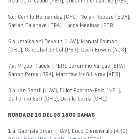
Ricardo Cruzado (PER), Joaquin del Castillo (PER)
5.a: Camilo Hernandez (CHL), Nolan Rapoza (EUA),
Gatien Delahaye (FRA), Lucca Mesinas (PER)
6.a: Imaikalani Devault (HAV), Manuel Selman
(CHL), Cristobal de Col (PER), Dean Bowen (AUS)
7.a: Miguel Tudela (PER), Jeronimo Vargas (BRA),
Renan Peres (BRA), Matthew McGillivray (AFR)
8.a: Ian Gentil (HAV), Elliot Paerata-Reid (NZL),
Guillermo Satt (CHL), Danilo Cerda (CHL)
RONDA DE 16 DEL QS 1500 DAMAS
1.a: Gabriela Bryan (HAV), Coco Cianciarulo (ARG),