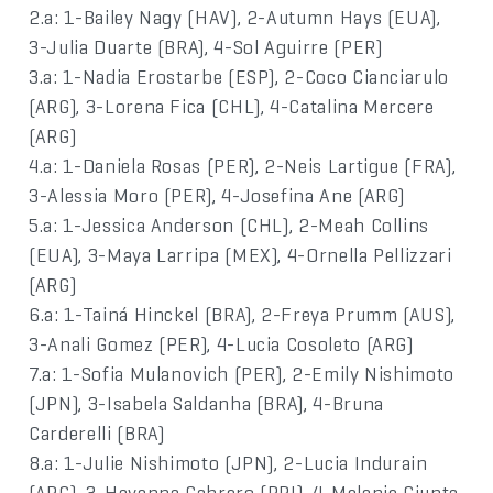
2.a: 1-Bailey Nagy (HAV), 2-Autumn Hays (EUA),
3-Julia Duarte (BRA), 4-Sol Aguirre (PER)
3.a: 1-Nadia Erostarbe (ESP), 2-Coco Cianciarulo
(ARG), 3-Lorena Fica (CHL), 4-Catalina Mercere
(ARG)
4.a: 1-Daniela Rosas (PER), 2-Neis Lartigue (FRA),
3-Alessia Moro (PER), 4-Josefina Ane (ARG)
5.a: 1-Jessica Anderson (CHL), 2-Meah Collins
(EUA), 3-Maya Larripa (MEX), 4-Ornella Pellizzari
(ARG)
6.a: 1-Tainá Hinckel (BRA), 2-Freya Prumm (AUS),
3-Anali Gomez (PER), 4-Lucia Cosoleto (ARG)
7.a: 1-Sofia Mulanovich (PER), 2-Emily Nishimoto
(JPN), 3-Isabela Saldanha (BRA), 4-Bruna
Carderelli (BRA)
8.a: 1-Julie Nishimoto (JPN), 2-Lucia Indurain
(ARG), 3-Havanna Cabrero (PRI), 4-Melanie Giunta