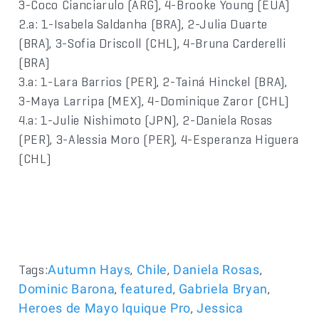
3-Coco Cianciarulo (ARG), 4-Brooke Young (EUA)
2.a: 1-Isabela Saldanha (BRA), 2-Julia Duarte
(BRA), 3-Sofia Driscoll (CHL), 4-Bruna Carderelli
(BRA)
3.a: 1-Lara Barrios (PER), 2-Tainá Hinckel (BRA),
3-Maya Larripa (MEX), 4-Dominique Zaror (CHL)
4.a: 1-Julie Nishimoto (JPN), 2-Daniela Rosas
(PER), 3-Alessia Moro (PER), 4-Esperanza Higuera
(CHL)
Tags:
,
,
,
Autumn Hays
Chile
Daniela Rosas
,
,
,
Dominic Barona
featured
Gabriela Bryan
,
Heroes de Mayo Iquique Pro
Jessica