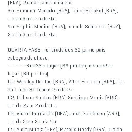
(BRA), 2.a da 1.a e 1.a da 2.a
3.a: Summer Macedo (BRA), Tainá Hinckel (BRA),
1.a da 3.a e 2.a da 4.a
4.a: Sophia Medina (BRA), Isabela Saldanha (BRA),
2.a da 3.a e 1.a da 4.a
QUARTA FASE – entrada dos 32 principais
cabeças de chave
:
————3.o=33.o lugar (66 pontos) e 4.o=49.o
lugar (60 pontos)
01: Weslley Dantas (BRA), Vitor Ferreira (BRA), 1.o
da 1.a da 3.a fase e 2.o da 2.a
02: Robson Santos (BRA), Santiago Muniz (ARG),
1.o da 2.a e 2.o da 1.a
03: Victor Bernardo (BRA), José Gundesen (ARG),
1.o da 3.a e 2.o da 4.a
04: Alejo Muniz (BRA), Mateus Herdy (BRA), 1.o da