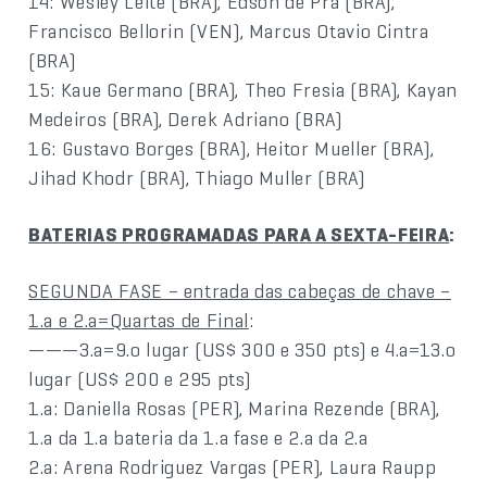
14: Wesley Leite (BRA), Edson de Pra (BRA),
Francisco Bellorin (VEN), Marcus Otavio Cintra
(BRA)
15: Kaue Germano (BRA), Theo Fresia (BRA), Kayan
Medeiros (BRA), Derek Adriano (BRA)
16: Gustavo Borges (BRA), Heitor Mueller (BRA),
Jihad Khodr (BRA), Thiago Muller (BRA)
BATERIAS PROGRAMADAS PARA A SEXTA-FEIRA
:
SEGUNDA FASE – entrada das cabeças de chave –
1.a e 2.a=Quartas de Final
:
———3.a=9.o lugar (US$ 300 e 350 pts) e 4.a=13.o
lugar (US$ 200 e 295 pts)
1.a: Daniella Rosas (PER), Marina Rezende (BRA),
1.a da 1.a bateria da 1.a fase e 2.a da 2.a
2.a: Arena Rodriguez Vargas (PER), Laura Raupp