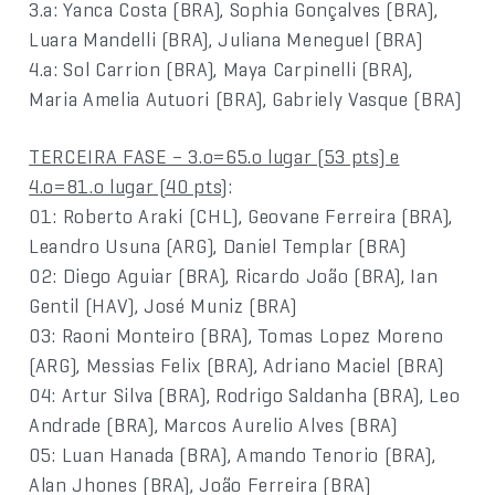
3.a: Yanca Costa (BRA), Sophia Gonçalves (BRA),
Luara Mandelli (BRA), Juliana Meneguel (BRA)
4.a: Sol Carrion (BRA), Maya Carpinelli (BRA),
Maria Amelia Autuori (BRA), Gabriely Vasque (BRA)
TERCEIRA FASE – 3.o=65.o lugar (53 pts) e
4.o=81.o lugar (40 pts)
:
01: Roberto Araki (CHL), Geovane Ferreira (BRA),
Leandro Usuna (ARG), Daniel Templar (BRA)
02: Diego Aguiar (BRA), Ricardo João (BRA), Ian
Gentil (HAV), José Muniz (BRA)
03: Raoni Monteiro (BRA), Tomas Lopez Moreno
(ARG), Messias Felix (BRA), Adriano Maciel (BRA)
04: Artur Silva (BRA), Rodrigo Saldanha (BRA), Leo
Andrade (BRA), Marcos Aurelio Alves (BRA)
05: Luan Hanada (BRA), Amando Tenorio (BRA),
Alan Jhones (BRA), João Ferreira (BRA)