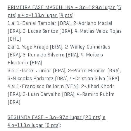
PRIMEIRA FASE MASCULINA – 3.o=129.o lugar (5
pts) e 4.o=133.o lugar (4 pts)
:
1.a: 1-Daniel Templar (BRA), 2-Adriano Maciel
(BRA), 3-Lucas Santos (BRA), 4-Matias Veloz Rojas
(CHL)
2.a: 1-Yage Araujo (BRA), 2-Walley Guimarães
(BRA), 3-Ronaldo Silveira (BRA), 4-Moiseis
Eleoterio (BRA)
3.a: 1-Israel Junior (BRA), 2-Pedro Mendes (BRA),
3-Niccolas Padaratz (BRA), 4-Cristian Silva (BRA)
4.a: 1-Francisco Bellorin (VEN), 2-Jihad Khodr
(BRA), 3-Luan Carvalho (BRA), 4-Ramiro Rubim
(BRA)
SEGUNDA FASE – 3.o=97.o lugar (20 pts) e
4.o=113.o lugar (8 pts)
: