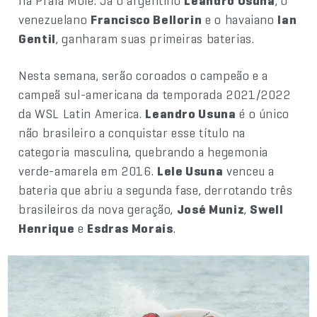
na Praia Mole. Já o argentino
Leandro Usuna
, o
venezuelano
Francisco Bellorin
e o havaiano
Ian
Gentil
, ganharam suas primeiras baterias.
Nesta semana, serão coroados o campeão e a
campeã sul-americana da temporada 2021/2022
da WSL Latin America.
Leandro Usuna
é o único
não brasileiro a conquistar esse título na
categoria masculina, quebrando a hegemonia
verde-amarela em 2016.
Lele Usuna
venceu a
bateria que abriu a segunda fase, derrotando três
brasileiros da nova geração,
José Muniz
,
Swell
Henrique
e
Esdras Morais
.