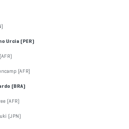
N)
ho Urcia (PER)
 (AFR)
encamp (AFR)
ardo (BRA)
ree (AFR)
uki (JPN)