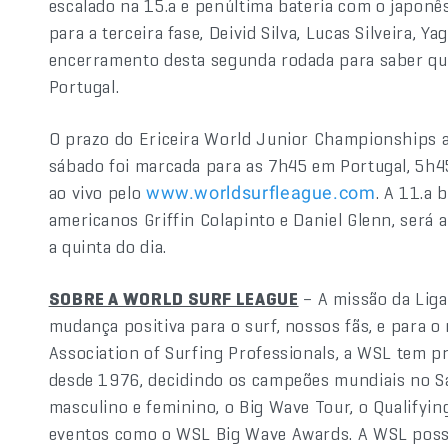
escalado na 15.a e penúltima bateria com o japonês 
para a terceira fase, Deivid Silva, Lucas Silveira, 
encerramento desta segunda rodada para saber qu
Portugal.
O prazo do Ericeira World Junior Championships ai
sábado foi marcada para as 7h45 em Portugal, 5h45
ao vivo pelo
. A 11.a 
www.worldsurfleague.com
americanos Griffin Colapinto e Daniel Glenn, será
a quinta do dia.
SOBRE A WORLD SURF LEAGUE
– A missão da Liga
mudança positiva para o surf, nossos fãs, e para
Association of Surfing Professionals, a WSL tem 
desde 1976, decidindo os campeões mundiais no
masculino e feminino, o Big Wave Tour, o Qualifyin
eventos como o WSL Big Wave Awards. A WSL poss