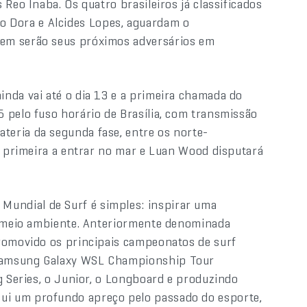
Reo Inaba. Os quatro brasileiros já classificados
Yago Dora e Alcides Lopes, aguardam o
em serão seus próximos adversários em
nda vai até o dia 13 e a primeira chamada do
 pelo fuso horário de Brasília, com transmissão
bateria da segunda fase, entre os norte-
 a primeira a entrar no mar e Luan Wood disputará
 Mundial de Surf é simples: inspirar uma
 o meio ambiente. Anteriormente denominada
promovido os principais campeonatos de surf
 Samsung Galaxy WSL Championship Tour
g Series, o Junior, o Longboard e produzindo
ui um profundo apreço pelo passado do esporte,