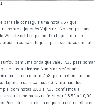
L)
de para ele conseguir uma nota 7,67 que
ntos sobre o japonês Yuji Mori. No ano passado,
 da World Surf League em Portugal e é forte
s brasileiros na categoria para surfistas com até
 surfou bem uma onda que valeu 7,33 para somar
Só que o costa-ricense Noe Mar McGonagle
iro lugar com a nota 7,53 que recebeu em sua
s depois, o carioca Lucas Silveira não deu
mp e, com notas 8,00 e 7,53, confirmou a
 terceira fase na sexta-feira por 15,53 a 10,00
dos Pescadores, onde as esquerdas são melhores.