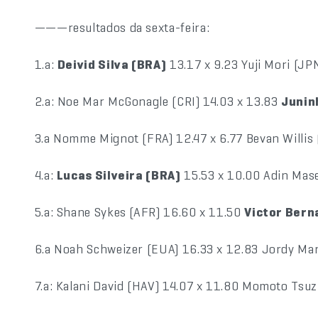
———resultados da sexta-feira:
1.a:
Deivid Silva (BRA)
13.17 x 9.23 Yuji Mori (JP
2.a: Noe Mar McGonagle (CRI) 14.03 x 13.83
Junin
3.a Nomme Mignot (FRA) 12.47 x 6.77 Bevan Willis
4.a:
Lucas Silveira (BRA)
15.53 x 10.00 Adin Mas
5.a: Shane Sykes (AFR) 16.60 x 11.50
Victor Bern
6.a Noah Schweizer (EUA) 16.33 x 12.83 Jordy Ma
7.a: Kalani David (HAV) 14.07 x 11.80 Momoto Tsuz