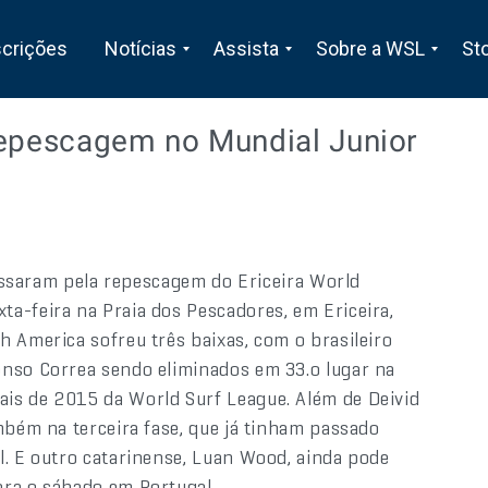
scrições
Notícias
Assista
Sobre a WSL
St
repescagem no Mundial Junior
 passaram pela repescagem do Ericeira World
a-feira na Praia dos Pescadores, em Ericeira,
h America sofreu três baixas, com o brasileiro
onso Correa sendo eliminados em 33.o lugar na
is de 2015 da World Surf League. Além de Deivid
mbém na terceira fase, que já tinham passado
l. E outro catarinense, Luan Wood, ainda pode
ara o sábado em Portugal.