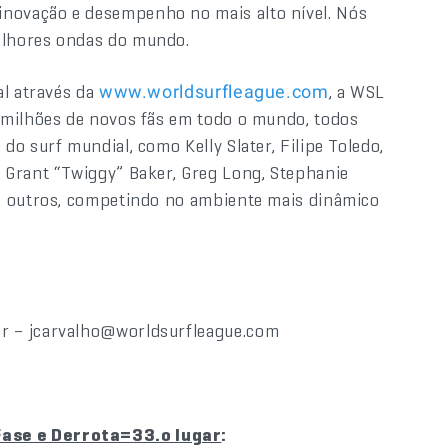
novação e desempenho no mais alto nível. Nós
elhores ondas do mundo.
al através da
, a WSL
www.worldsurfleague.com
 milhões de novos fãs em todo o mundo, todos
o surf mundial, como Kelly Slater, Filipe Toledo,
 Grant “Twiggy” Baker, Greg Long, Stephanie
e outros, competindo no ambiente mais dinâmico
r – jcarvalho@worldsurfleague.com
ase e Derrota=33.o lugar
: