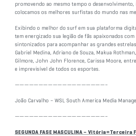
promovendo ao mesmo tempo o desenvolvimento, i
colocamos os melhores surfistas do mundo nas m
Exibindo o melhor do surf em sua plataforma digit
tem energizado sua legião de fãs apaixonados com
sintonizados para acompanhar as grandes estrelas d
Gabriel Medina, Adriano de Souza, Makua Rothman,
Gilmore, John John Florence, Carissa Moore, entr
e imprevisível de todos os esportes.
———————————————————–
João Carvalho – WSL South America Media Manage
———————————————————–
SEGUNDA FASE MASCULINA – Vitória=Terceira F