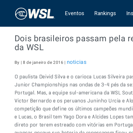
Eventos
Rankings
In
Dois brasileiros passam pela 
da WSL
noticias
By | 8 de janeiro de 2016 |
O paulista Deivid Silva e o carioca Lucas Silveira
Junior Championships nas ondas de 3-4 pés da sext
Portugal. Mas, a equipe sul-americana da WSL Sout
Victor Bernardo e os peruanos Juninho Urcia e Al
competição que define os últimos campeões mundia
e Lucas, o Brasil tem Yago Dora e Alcides Lopes ta
direto por terem estreado com vitórias em Portuga
avançar porque sua bateria da repescagem ficou p