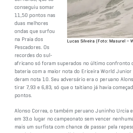
conseguiu somar
11,50 pontos nas
duas melhores
ondas que surfou
na Praia dos
Lucas Silveira (Foto: Masurel – 
Pescadores. Os
recordes do sul-
africano só foram superados no último confronto d
bateria com a maior nota do Ericeira World Junior
deram nota 10. Seu adversário era o peruano Alon
tirar 7,93 e 6,83, só que o taitiano já havia come
pontos.
Alonso Correa, o também peruano Juninho Urcia e 
em 33.o lugar no campeonato sem vencer nenhuma b
mais um surfista com chance de passar pela repes