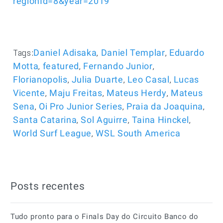
regionId=8&year=2019
Tags:
,
,
Daniel Adisaka
Daniel Templar
Eduardo
,
,
,
Motta
featured
Fernando Junior
,
,
,
Florianopolis
Julia Duarte
Leo Casal
Lucas
,
,
,
Vicente
Maju Freitas
Mateus Herdy
Mateus
,
,
,
Sena
Oi Pro Junior Series
Praia da Joaquina
,
,
,
Santa Catarina
Sol Aguirre
Taina Hinckel
,
World Surf League
WSL South America
Posts recentes
Tudo pronto para o Finals Day do Circuito Banco do