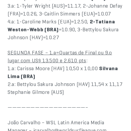
3.a: 1-Tyler Wright (AUS)=11.17, 2-Johanne Defay
(FRA)=10.26, 3-Caitlin Simmers (EUA)=10.07
4.a: 1-Caroline Marks (EUA)=12.50,
2-Tatiana
Weston-Webb (BRA)
=10.90, 3-Bettylou Sakura
Johnson (HAV)=10.27
SEGUNDA FASE – 1.a=Quartas de Final ou 9.o
lugar com US$ 13.500 e 2.610 pts
:
1.a: Carissa Moore (HAV) 10,50 x 10,00
Silvana
Lima (BRA)
2.a: Bettylou Sakura Johnson (HAV) 11,54 x 11,17
Stephanie Gilmore (AUS)
—————————————————–
João Carvalho – WSL Latin America Media
Manager – jcarvalho@worldsurfleague.com