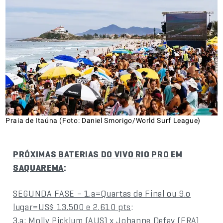
Praia de Itaúna (Foto: Daniel Smorigo/World Surf League)
PRÓXIMAS BATERIAS DO VIVO RIO PRO EM
SAQUAREMA
:
SEGUNDA FASE – 1.a=Quartas de Final ou 9.o
lugar=US$ 13.500 e 2.610 pts
:
3.a: Molly Picklum (AUS) x Johanne Defay (FRA)