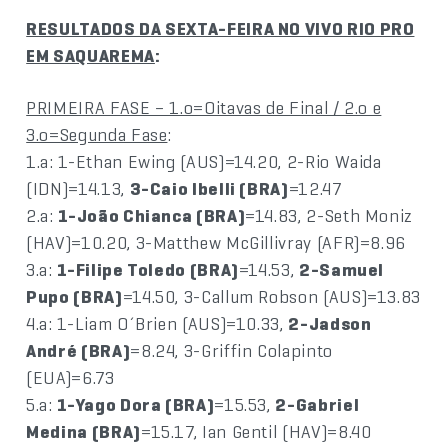
RESULTADOS DA SEXTA-FEIRA NO VIVO RIO PRO
EM SAQUAREMA
:
PRIMEIRA FASE – 1.o=Oitavas de Final / 2.o e
3.o=Segunda Fase
:
1.a: 1-Ethan Ewing (AUS)=14.20, 2-Rio Waida
(IDN)=14.13,
3-Caio Ibelli (BRA)
=12.47
2.a:
1-João Chianca (BRA)
=14.83, 2-Seth Moniz
(HAV)=10.20, 3-Matthew McGillivray (AFR)=8.96
3.a:
1-Filipe Toledo (BRA)
=14.53,
2-Samuel
Pupo (BRA)
=14.50, 3-Callum Robson (AUS)=13.83
4.a: 1-Liam O´Brien (AUS)=10.33,
2-Jadson
André (BRA)
=8.24, 3-Griffin Colapinto
(EUA)=6.73
5.a:
1-Yago Dora (BRA)
=15.53,
2-Gabriel
Medina (BRA)
=15.17, Ian Gentil (HAV)=8.40