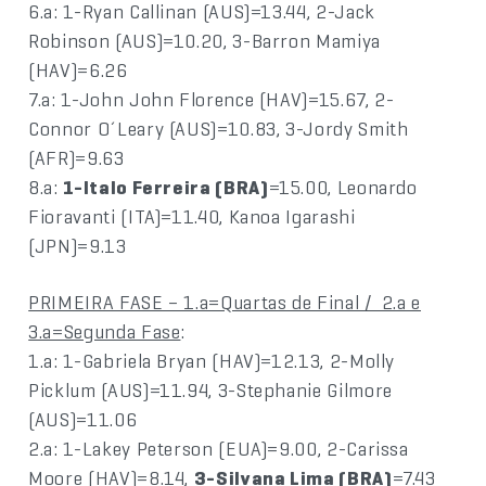
6.a: 1-Ryan Callinan (AUS)=13.44, 2-Jack
Robinson (AUS)=10.20, 3-Barron Mamiya
(HAV)=6.26
7.a: 1-John John Florence (HAV)=15.67, 2-
Connor O´Leary (AUS)=10.83, 3-Jordy Smith
(AFR)=9.63
8.a:
1-Italo Ferreira (BRA)
=15.00, Leonardo
Fioravanti (ITA)=11.40, Kanoa Igarashi
(JPN)=9.13
PRIMEIRA FASE – 1.a=Quartas de Final / 2.a e
3.a=Segunda Fase
:
1.a: 1-Gabriela Bryan (HAV)=12.13, 2-Molly
Picklum (AUS)=11.94, 3-Stephanie Gilmore
(AUS)=11.06
2.a: 1-Lakey Peterson (EUA)=9.00, 2-Carissa
Moore (HAV)=8.14,
3-Silvana Lima (BRA)
=7.43