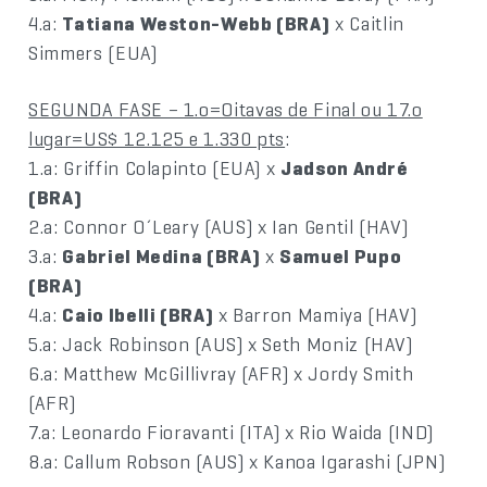
4.a:
Tatiana Weston-Webb (BRA)
x Caitlin
Simmers (EUA)
SEGUNDA FASE – 1.o=Oitavas de Final ou 17.o
lugar=US$ 12.125 e 1.330 pts
:
1.a: Griffin Colapinto (EUA) x
Jadson André
(BRA)
2.a: Connor O´Leary (AUS) x Ian Gentil (HAV)
3.a:
Gabriel Medina (BRA)
x
Samuel Pupo
(BRA)
4.a:
Caio Ibelli (BRA)
x Barron Mamiya (HAV)
5.a: Jack Robinson (AUS) x Seth Moniz (HAV)
6.a: Matthew McGillivray (AFR) x Jordy Smith
(AFR)
7.a: Leonardo Fioravanti (ITA) x Rio Waida (IND)
8.a: Callum Robson (AUS) x Kanoa Igarashi (JPN)