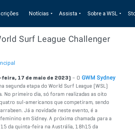
scrições
Notícias
Assista
Sobre a WSL
St
rld Surf League Challenger
incipal
feira, 17 de maio de 2023)
– O
GWM Sydney
na segunda etapa do World Surf League (WSL)
. No primeiro dia, só foram realizadas as oito
s quatro sul-americanos que competiram, sendo
arrabeen. Já a novidade neste evento, é a
 feminino em Sidney. A próxima chamada para a
15 da quinta-feira na Austrália, 18h15 da