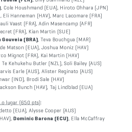
)
, Cole Houshmand (EUA), Hiroto Ohhara (JPN)
)
, Eli Hanneman (HAV), Marc Lacomare (FRA)
Kauli Vaast (FRA), Adin Masencamp (AFR)
ecret (FRA), Kian Martin (SUE)
n Gouveia (BRA)
, Teva Bouchgua (MAR)
Kade Matson (EUA), Joshua Moniz (HAV)
rco Mignot (FRA), Kai Martin (HAV)
 Te Kehukehu Butler (NZL), Soli Bailey (AUS)
arvis Earle (AUS), Alister Reginato (AUS)
nwar (IND), Brodi Sale (HAV)
, Jackson Bunch (HAV), Taj Lindblad (EUA)
.o lugar (650 pts)
:
detto (EUA), Alysse Cooper (AUS)
(HAV),
Dominic Barona (ECU)
, Ella McCaffray