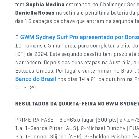
tem
Sophia Medina
estreando no Challenger Serie
Daniella Rosas
na sétima e penúltima bateria da p
das 16 cabeças de chave que entram na segunda fa
O
GWM Sydney Surf Pro apresentado por Bons
10 homens e 5 mulheres, para completar a elite 
(CT) de 2024. Este segundo desafio tem prazo até 
Narrabeen. Depois das duas etapas na Austrália, o C
Estados Unidos, Portugal e vai terminar no Brasil.
nos dias 14 a 21 de outubro na Pra
Banco do Brasil
CT 2024.
RESULTADOS DA QUARTA-FEIRA NO GWM SYDNE
PRIMEIRA FASE – 3.o=65.o lugar (300 pts) e 4.o=73
1.a: 1-George Pittar (AUS), 2-Michael Dunphy (EU
2.a: 1-Connor Slijpen (AFR), 2-Sheldon Paishon (