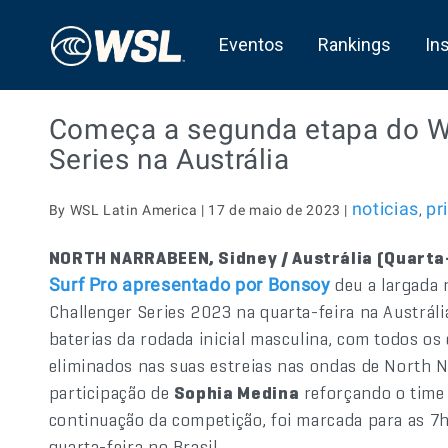
Eventos
Rankings
In
Começa a segunda etapa do Wo
Series na Austrália
noticias
pr
By WSL Latin America | 17 de maio de 2023 |
,
NORTH NARRABEEN, Sidney / Austrália (Quarta-
deu a largada 
Surf Pro apresentado por Bonsoy
Challenger Series 2023 na quarta-feira na Austrália
baterias da rodada inicial masculina, com todos o
eliminados nas suas estreias nas ondas de North N
participação de
Sophia Medina
reforçando o time
continuação da competição, foi marcada para as 7h
quarta-feira no Brasil.