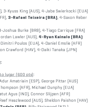
N), 3-Kyuss King (AUS), 4-Jabe Swierkocki (EUA)
FR),
3-Rafael Teixeira (BRA)
, 4-Saxon Reber
3-Joshua Burke (BRB), 4-Tiago Carrique (FRA)
Jordan Lawler (AUS),
4-Ryan Kainalo (BRA)
3-Dimitri Poulos (EUA), 4-Daniel Emslie (AFR)
hion Crawford (HAV), 4-Daiki Tanaka (JPN)
O
:
.o lugar (600 pts)
:
Adur Amatriain (ESP), George Pittar (AUS)
 Thompson (AFR), Michael Dunphy (EUA)
etut Agus (IND), Connor Slijpen (AFR)
 Reef Heazlewood (AUS), Sheldon Paishon (HAV)
 Tudela (PER)
, Billy Stairmand (NZL)