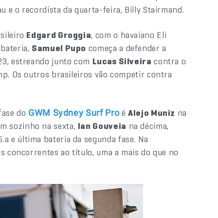
 e o recordista da quarta-feira, Billy Stairmand.
sileiro
Edgard Groggia
, com o havaiano Eli
bateria,
Samuel Pupo
começa a defender a
23, estreando junto com
Lucas Silveira
contra o
mp. Os outros brasileiros vão competir contra
 fase do
é
Alejo Muniz
na
GWM Sydney Surf Pro
 sozinho na sexta,
Ian Gouveia
na décima,
.a e última bateria da segunda fase. Na
s concorrentes ao título, uma a mais do que no