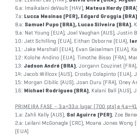
6.a: Imaikalani deVault (HAV),
Mateus Herdy (BRA
7.a:
Lucca Mesinas (PER), Edgard Groggia (BRA
8.a:
Samuel Pupo (BRA), Lucas Silveira (BRA)
, 
9.a: Nat Young (EUA), Joel Vaughan (AUS), Justin B
10: Jett Schilling (EUA), Eithan Osborne (EUA),
Ia
11: Jake Marshall (EUA), Evan Geiselman (EUA), 
12: Kolohe Andino (EUA), Timothe Bisso (FRA), Ma
13:
Jadson André (BRA)
, Jorgann Couzinet (FRA),
14: Jacob Willcox (AUS), Crosby Colapinto (EUA), J
15: Morgan Cibilic (AUS), Joan Duru (FRA), Oney A
16:
Michael Rodrigues (BRA)
, Kalani Ball (AUS)
PRIMEIRA FASE – 3.a=33.o lugar (700 pts) e 4.a=41
1.a: Zahli Kelly (AUS),
Sol Aguirre (PER)
, Zoe Bene
2.a: Leilani McGonagle (CRC), Moana Jones Wong 
(EUA)