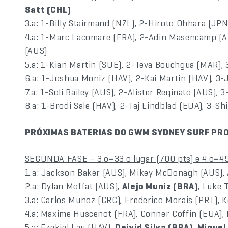
Satt (CHL)
3.a: 1-Billy Stairmand (NZL), 2-Hiroto Ohhara (JP
4.a: 1-Marc Lacomare (FRA), 2-Adin Masencamp (A
(AUS)
5.a: 1-Kian Martin (SUE), 2-Teva Bouchgua (MAR), 
6.a: 1-Joshua Moniz (HAV), 2-Kai Martin (HAV), 3-
7.a: 1-Soli Bailey (AUS), 2-Alister Reginato (AUS), 
8.a: 1-Brodi Sale (HAV), 2-Taj Lindblad (EUA), 3-S
PRÓXIMAS BATERIAS DO GWM SYDNEY SURF PR
SEGUNDA FASE – 3.o=33.o lugar (700 pts) e 4.o=49
1.a: Jackson Baker (AUS), Mikey McDonagh (AUS), 
2.a: Dylan Moffat (AUS),
Alejo Muniz (BRA)
, Luke
3.a: Carlos Munoz (CRC), Frederico Morais (PRT), K
4.a: Maxime Huscenot (FRA), Conner Coffin (EUA),
5.a: Ezekiel Lau (HAV),
Deivid Silva (BRA)
,
Miguel