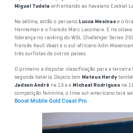
Miguel Tudela
enfrentando ao havaiano Ezekiel Lau
Na sétima, estão o peruano
Lucca Mesinas
e o bra
Hanneman e o francês Marc Lacomare. E na oitava 
liderança no ranking do WSL Challenger Series 20
francês Kauli Vaast e o sul-africano Adin Masenca
três surfistas de outros países.
O primeiro a disputar classificação para a terceira
segunda bateria. Depois tem
Mateus Herdy
também
Jadson André
na 13.a e
Michael Rodrigues
na 16
competição feminina, o time sul-americano terá sei
.
Boost Mobile Gold Coast Pro