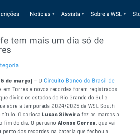
scrições
Notícias
Assista
Sobre a WSL
St
rfe tem mais um dia só de
res
tegoria
15 de março)
– O
Circuito Banco do Brasil de
a em Torres e novos recordes foram registrados
ue divide os estados do Rio Grande do Sul e
a que abre a temporada 2024/2025 da WSL South
título. O carioca
Lucas Silveira
fez as marcas a
o fim do dia. O peruano
Alonso Correa
, que vai
 perto dos recordes na bateria que fechou a