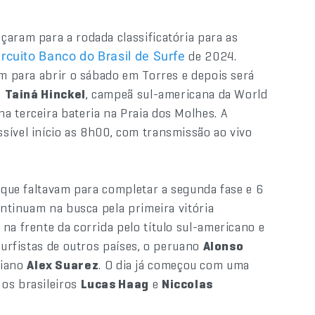
çaram para a rodada classificatória para as
de 2024.
ircuito Banco do Brasil de Surfe
am para abrir o sábado em Torres e depois será
,
Tainá Hinckel
, campeã sul-americana da World
a terceira bateria na Praia dos Molhes. A
sível início as 8h00, com transmissão ao vivo
2 que faltavam para completar a segunda fase e 6
ontinuam na busca pela primeira vitória
r na frente da corrida pelo título sul-americano e
surfistas de outros países, o peruano
Alonso
riano
Alex Suarez
. O dia já começou com uma
 os brasileiros
Lucas Haag
e
Niccolas