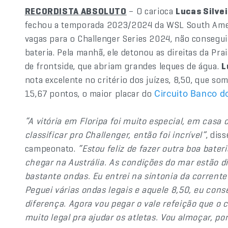
RECORDISTA ABSOLUTO
– O carioca
Lucas Silve
fechou a temporada 2023/2024 da WSL South Amer
vagas para o Challenger Series 2024, não consegu
bateria. Pela manhã, ele detonou as direitas da P
de frontside, que abriam grandes leques de água.
L
nota excelente no critério dos juízes, 8,50, que so
15,67 pontos, o maior placar do
Circuito Banco do
“A vitória em Floripa foi muito especial, em casa 
classificar pro Challenger, então foi incrível”
, dis
campeonato.
“Estou feliz de fazer outra boa bater
chegar na Austrália. As condições do mar estão di
bastante ondas. Eu entrei na sintonia da corrente 
Peguei várias ondas legais e aquele 8,50, eu con
diferença. Agora vou pegar o vale refeição que o
muito legal pra ajudar os atletas. Vou almoçar, p