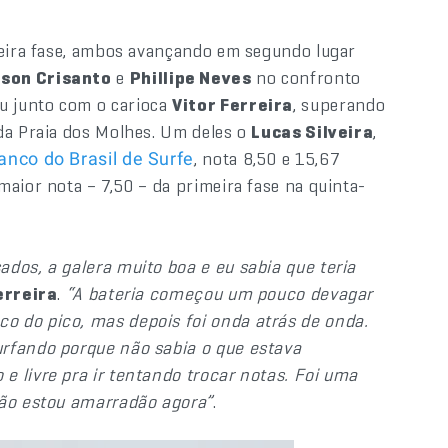
ceira fase, ambos avançando em segundo lugar
son Crisanto
e
Phillipe Neves
no confronto
 junto com o carioca
Vitor Ferreira
, superando
da Praia dos Molhes. Um deles o
Lucas Silveira
,
, nota 8,50 e 15,67
anco do Brasil de Surfe
maior nota – 7,50 – da primeira fase na quinta-
dos, a galera muito boa e eu sabia que teria
erreira
.
“A bateria começou um pouco devagar
o do pico, mas depois foi onda atrás de onda.
urfando porque não sabia o que estava
 livre pra ir tentando trocar notas. Foi uma
tão estou amarradão agora”
.