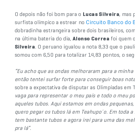
O depois não foi bom para o
Lucas Silveira
, mas 
surfista olímpico a estrear no
Circuito Banco do B
dobradinha estrangeira sobre dois brasileiros, co
na última bateria do dia,
Alonso Correa
foi quem 
Silveira
. O peruano igualou a nota 8,33 que o paul
somou com 6,50 para totalizar 14,83 pontos, o s
“Eu acho que as ondas melhoraram para a minha b
então tentei surfar forte para conseguir boas not
sobre a expectativa de disputar as Olimpíadas em
vaga para representar o meu país e todo o meu po
aqueles tubos. Aqui estamos em ondas pequenas,
quero pegar os tubos lá em Teahupo´o. Em toda a 
tem bastante tubos e agora irei para uma das m
pra lá”
.