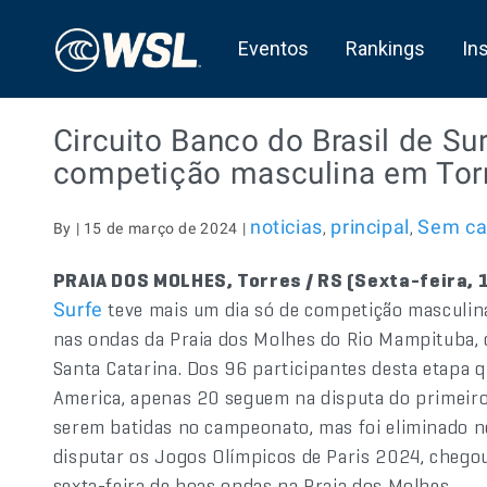
Eventos
Rankings
In
Circuito Banco do Brasil de Su
competição masculina em Tor
noticias
principal
Sem ca
By | 15 de março de 2024 |
,
,
PRAIA DOS MOLHES, Torres / RS (Sexta-feira, 
teve mais um dia só de competição masculin
Surfe
nas ondas da Praia dos Molhes do Rio Mampituba, q
Santa Catarina. Dos 96 participantes desta etap
America, apenas 20 seguem na disputa do primeiro 
serem batidas no campeonato, mas foi eliminado n
disputar os Jogos Olímpicos de Paris 2024, chegou
sexta-feira de boas ondas na Praia dos Molhes.