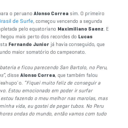
para o peruano
Alonso Correa
sim. O primeiro
, começou vencendo a segunda
rasil de Surfe
mpletada pelo equatoriano
Maximiliano Saenz
. E
chegou mais perto dos recordes do
Lucas
ista
Fernando Junior
já havia conseguido, que
egundo maior somatório do campeonato.
ateria e ficou parecendo San Bartolo, no Peru,
as”
, disse
Alonso Correa
, que também falou
 Teahupo´o.
“Fiquei muito feliz de conseguir a
vo. Estou emocionado em poder ir surfar
 estou fazendo o meu melhor nas marolas, mas
minha vida, eu gostei de pegar tubos. No Peru
elhores ondas do mundo, então vamos com tudo