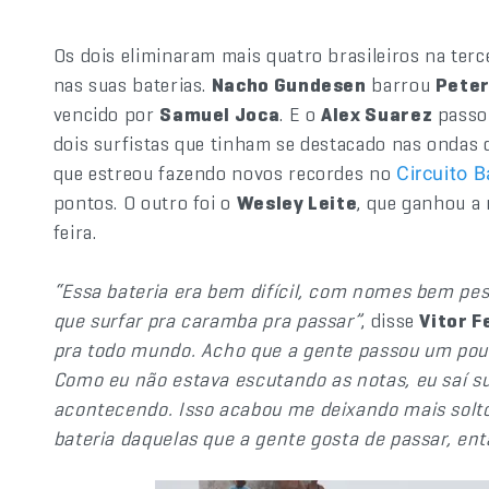
Os dois eliminaram mais quatro brasileiros na ter
nas suas baterias.
Nacho Gundesen
barrou
Peter
vencido por
Samuel Joca
. E o
Alex Suarez
passou
dois surfistas que tinham se destacado nas ondas 
que estreou fazendo novos recordes no
Circuito B
pontos. O outro foi o
Wesley Leite
, que ganhou a 
feira.
“Essa bateria era bem difícil, com nomes bem pesa
que surfar pra caramba pra passar”
, disse
Vitor F
pra todo mundo. Acho que a gente passou um pouc
Como eu não estava escutando as notas, eu saí s
acontecendo. Isso acabou me deixando mais solto e
bateria daquelas que a gente gosta de passar, en