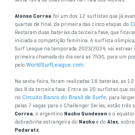
Alonso Correa
foi um dos 12 surfistas que já avan
quartas de final, da primeira das cinco etapas do
C
Restaram duas baterias da terceira fase, que ficar
iniciada a competição feminina. A surfista olímpica
Surf League na temporada 2023/2024, vai estrear n
primeira chamada do dia será as 7h30, para um pos
pelo
.
WorldSurfLeague.com
Na sexta-feira, foram realizadas 18 baterias, as 1
das 8 da terceira fase. Entre os 20 surfistas que c
no
, para larga
Circuito Banco do Brasil de Surfe
pelas 7 vagas para o Challenger Series, estão três 
Correa
, o argentino
Nacho Gundesen
e o equato
dobradinha estrangeira do
Nacho
e do
Alex
, sobre
Padaratz
.