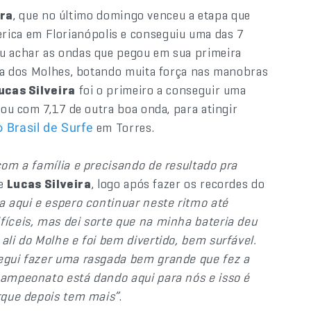
ira
, que no último domingo venceu a etapa que
ica em Florianópolis e conseguiu uma das 7
iu achar as ondas que pegou em sua primeira
raia dos Molhes, botando muita força nas manobras
ucas Silveira
foi o primeiro a conseguir uma
mou com 7,17 de outra boa onda, para atingir
em Torres.
 Brasil de Surfe
com a família e precisando de resultado pra
se
Lucas Silveira
, logo após fazer os recordes do
ia aqui e espero continuar neste ritmo até
fíceis, mas dei sorte que na minha bateria deu
ali do Molhe e foi bem divertido, bem surfável.
segui fazer uma rasgada bem grande que fez a
 campeonato está dando aqui para nós e isso é
orque depois tem mais”
.