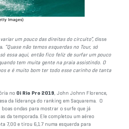
etty Images)
ariar um pouco das direitas do circuito”,
disse
na.
“Quase não temos esquerdas no Tour, só
ó essa aqui, então fico feliz de surfar um pouco
quando tem muita gente na praia assistindo. O
os e é muito bom ter todo esse carinho de tanta
ória no
Oi Rio Pro 2019
, John Johnn Florence,
fesa da liderança do ranking em Saquarema. O
u boas ondas para mostrar o surfe que já
apas da temporada. Ele completou um aéreo
nota 7,00 e tirou 6,17 numa esquerda para