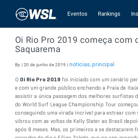
Eventos
Rankings
In
Oi Rio Pro 2019 começa com c
Saquarema
noticias
principal
By | 20 de junho de 2019 |
,
O
Oi Rio Pro 2019
foi iniciado com um cenário perf
e com um grande público enchendo a Praia de Itaú
assistir a única passagem dos melhores surfistas d
do World Surf League Championship Tour começou 
conseguindo uma virada incrível para estrear com 
vibrou com as voltas de Kelly Slater ao Brasil dep
após 8 meses. Mas, os primeiros a se destacarem f
recordes do dia e Filipe Toledo, que no ano passa