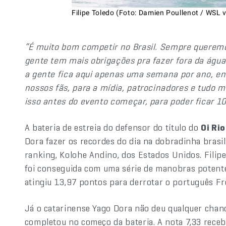
Filipe Toledo (Foto: Damien Poullenot / WSL 
“É muito bom competir no Brasil. Sempre queremo
gente tem mais obrigações pra fazer fora da água
a gente fica aqui apenas uma semana por ano, e
nossos fãs, para a mídia, patrocinadores e tudo 
isso antes do evento começar, para poder ficar 1
A bateria de estreia do defensor do título do
Oi Ri
Dora fazer os recordes do dia na dobradinha brasil
ranking, Kolohe Andino, dos Estados Unidos. Filipe
foi conseguida com uma série de manobras potente
atingiu 13,97 pontos para derrotar o português Fr
Já o catarinense Yago Dora não deu qualquer chanc
completou no começo da bateria. A nota 7,33 recebi