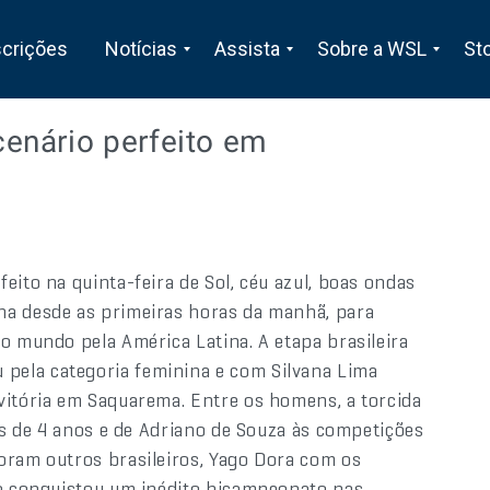
scrições
Notícias
Assista
Sobre a WSL
St
enário perfeito em
eito na quinta-feira de Sol, céu azul, boas ondas
na desde as primeiras horas da manhã, para
o mundo pela América Latina. A etapa brasileira
pela categoria feminina e com Silvana Lima
vitória em Saquarema. Entre os homens, a torcida
ois de 4 anos e de Adriano de Souza às competições
oram outros brasileiros, Yago Dora com os
do conquistou um inédito bicampeonato nas