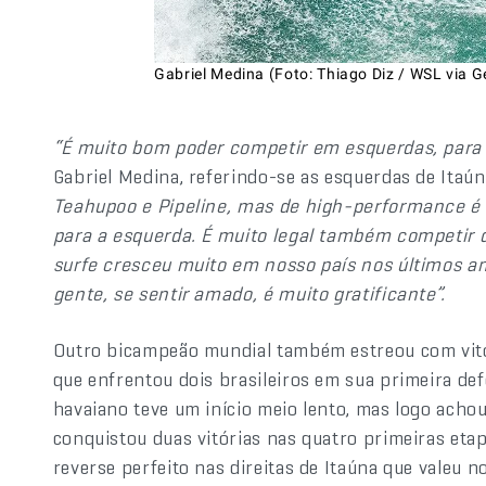
Gabriel Medina (Foto: Thiago Diz / WSL via G
“É muito bom poder competir em esquerdas, para v
Gabriel Medina, referindo-se as esquerdas de Itaú
Teahupoo e Pipeline, mas de high-performance é s
para a esquerda. É muito legal também competir 
surfe cresceu muito em nosso país nos últimos an
gente, se sentir amado, é muito gratificante”.
Outro bicampeão mundial também estreou com vit
que enfrentou dois brasileiros em sua primeira de
havaiano teve um início meio lento, mas logo acho
conquistou duas vitórias nas quatro primeiras et
reverse perfeito nas direitas de Itaúna que valeu 