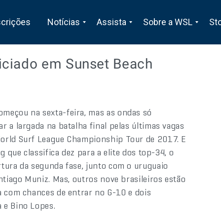
scrições
Notícias
Assista
Sobre a WSL
St
iciado em Sunset Beach
omeçou na sexta-feira, mas as ondas só
 a largada na batalha final pelas últimas vagas
World Surf League Championship Tour de 2017. E
 que classifica dez para a elite dos top-34, o
tura da segunda fase, junto com o uruguaio
ntiago Muniz. Mas, outros nove brasileiros estão
a com chances de entrar no G-10 e dois
 e Bino Lopes.