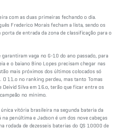
feira com as duas primeiras fechando o dia.
uguês Frederico Morais fecham a lista, sendo os
 porta de entrada da zona de classificação para o
 garantiram vaga no G-10 do ano passado, para
ia e o baiano Bino Lopes precisam chegar nas
estão mais próximos dos últimos colocados só
. O 11.o no ranking perdeu, mas tanto Tomas
eivid Silva em 16.o, terão que ficar entre os
e-campeão no mínimo.
única vitória brasileira na segunda bateria da
tá na penúltima e Jadson é um dos nove cabeças
tima rodada de dezesseis baterias do QS 10000 de