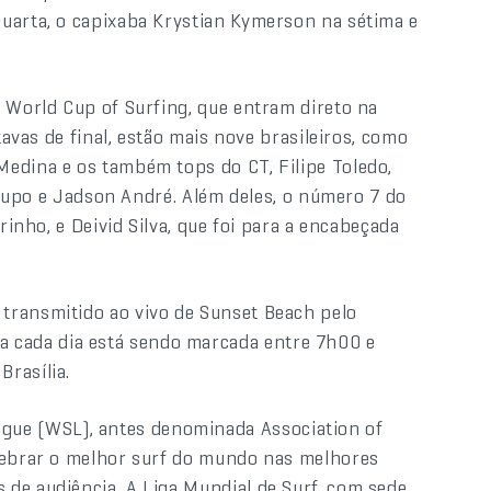
uarta, o capixaba Krystian Kymerson na sétima e
a World Cup of Surfing, que entram direto na
tavas de final, estão mais nove brasileiros, como
edina e os também tops do CT, Filipe Toledo,
l Pupo e Jadson André. Além deles, o número 7 do
rinho, e Deivid Silva, que foi para a encabeçada
transmitido ao vivo de Sunset Beach pelo
 a cada dia está sendo marcada entre 7h00 e
rasília.
ague (WSL), antes denominada Association of
elebrar o melhor surf do mundo nas melhores
de audiência. A Liga Mundial de Surf, com sede