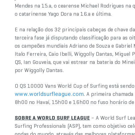
Mendes na 15.a, o cearense Michael Rodrigues na q
o catarinense Yago Dora na 16.a e última.
E na relação dos 32 principais cabeças de chave d
terceira fase já disputando classificação para as oi
os campeões mundiais Adriano de Souza e Gabriel M
Italo Ferreira, Caio Ibelli, Wiggolly Dantas, Migue
QS, Ian Gouveia, que vai estrear na bateria do Minei
por Wiggolly Dantas.
O QS 10000 Vans World Cup of Surfing está sendo 
. A primeira chamada
www.worldsurfleague.com
8h00 no Havaí, 15h00 e 16h00 no fuso horário de B
SOBRE A WORLD SURF LEAGUE
– A World Surf Le
Surfing Professionals (ASP), tem como objetivo c
ondas do mundo, através das melhores plataformas 