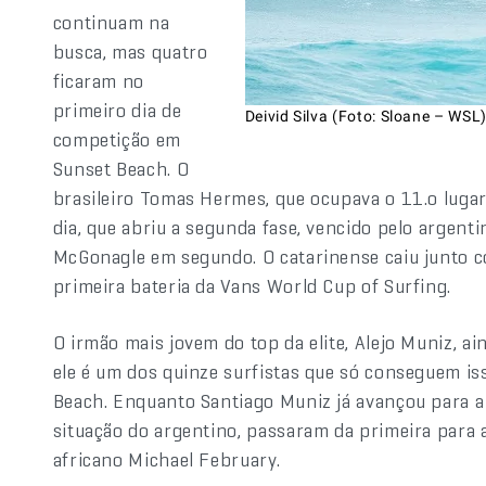
continuam na
busca, mas quatro
ficaram no
primeiro dia de
Deivid Silva (Foto: Sloane – WSL
competição em
Sunset Beach. O
brasileiro Tomas Hermes, que ocupava o 11.o luga
dia, que abriu a segunda fase, vencido pelo argen
McGonagle em segundo. O catarinense caiu junto c
primeira bateria da Vans World Cup of Surfing.
O irmão mais jovem do top da elite, Alejo Muniz, a
ele é um dos quinze surfistas que só conseguem i
Beach. Enquanto Santiago Muniz já avançou para a 
situação do argentino, passaram da primeira para a
africano Michael February.