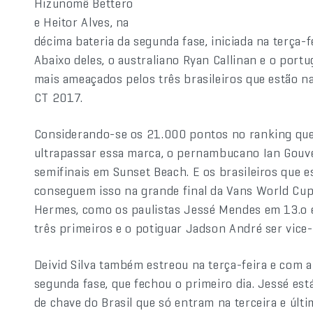
Hizunomê Bettero
e Heitor Alves, na
décima bateria da segunda fase, iniciada na terça-
Abaixo deles, o australiano Ryan Callinan e o port
mais ameaçados pelos três brasileiros que estão na
CT 2017.
Considerando-se os 21.000 pontos no ranking que
ultrapassar essa marca, o pernambucano Ian Gouve
semifinais em Sunset Beach. E os brasileiros que 
conseguem isso na grande final da Vans World Cup
Hermes, como os paulistas Jessé Mendes em 13.o e D
três primeiros e o potiguar Jadson André ser vic
Deivid Silva também estreou na terça-feira e com a 
segunda fase, que fechou o primeiro dia. Jessé es
de chave do Brasil que só entram na terceira e úl