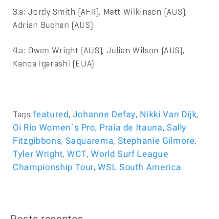
3.a: Jordy Smith (AFR), Matt Wilkinson (AUS),
Adrian Buchan (AUS)
4.a: Owen Wright (AUS), Julian Wilson (AUS),
Kanoa Igarashi (EUA)
Tags:
,
,
,
featured
Johanne Defay
Nikki Van Dijk
,
,
Oi Rio Women´s Pro
Praia de Itauna
Sally
,
,
,
Fitzgibbons
Saquarema
Stephanie Gilmore
,
,
Tyler Wright
WCT
World Surf League
,
Championship Tour
WSL South America