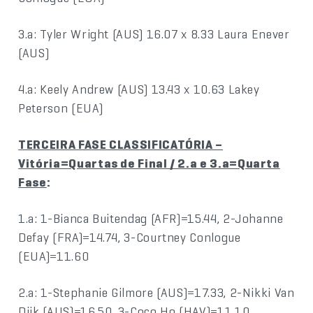
3.a: Tyler Wright (AUS) 16.07 x 8.33 Laura Enever
(AUS)
4.a: Keely Andrew (AUS) 13.43 x 10.63 Lakey
Peterson (EUA)
TERCEIRA FASE CLASSIFICATÓRIA –
Vitória=Quartas de Final / 2.a e 3.a=Quarta
Fase
:
1.a: 1-Bianca Buitendag (AFR)=15.44, 2-Johanne
Defay (FRA)=14.74, 3-Courtney Conlogue
(EUA)=11.60
2.a: 1-Stephanie Gilmore (AUS)=17.33, 2-Nikki Van
Dijk (AUS)=16.50, 3-Coco Ho (HAV)=11.10