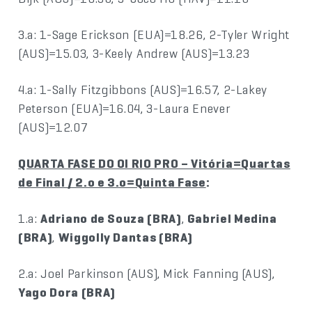
3.a: 1-Sage Erickson (EUA)=18.26, 2-Tyler Wright
(AUS)=15.03, 3-Keely Andrew (AUS)=13.23
4.a: 1-Sally Fitzgibbons (AUS)=16.57, 2-Lakey
Peterson (EUA)=16.04, 3-Laura Enever
(AUS)=12.07
QUARTA FASE DO OI RIO PRO – Vitória=Quartas
de Final / 2.o e 3.o=Quinta Fase
:
1.a:
Adriano de Souza (BRA)
,
Gabriel Medina
(BRA)
,
Wiggolly Dantas (BRA)
2.a: Joel Parkinson (AUS), Mick Fanning (AUS),
Yago Dora (BRA)