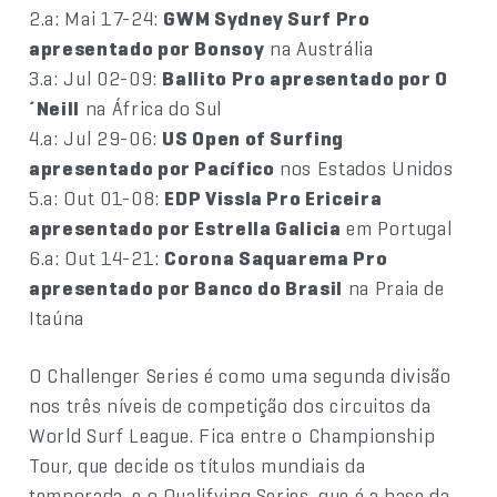
2.a: Mai 17-24:
GWM Sydney Surf Pro
apresentado por Bonsoy
na Austrália
3.a: Jul 02-09:
Ballito Pro apresentado por O
´Neill
na África do Sul
4.a: Jul 29-06:
US Open of Surfing
apresentado por Pacífico
nos Estados Unidos
5.a: Out 01-08:
EDP Vissla Pro Ericeira
apresentado por Estrella Galicia
em Portugal
6.a: Out 14-21:
Corona Saquarema Pro
apresentado por Banco do Brasil
na Praia de
Itaúna
O Challenger Series é como uma segunda divisão
nos três níveis de competição dos circuitos da
World Surf League. Fica entre o Championship
Tour, que decide os títulos mundiais da
temporada, e o Qualifying Series, que é a base da