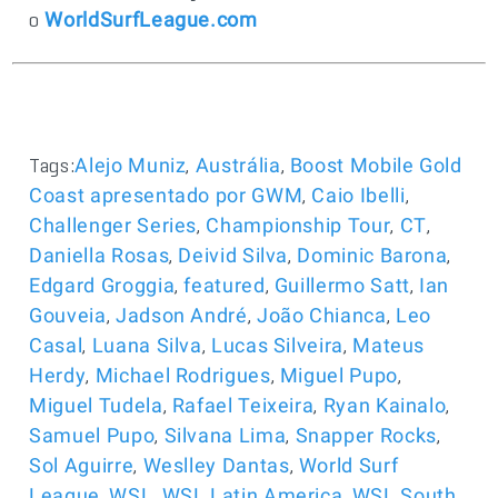
o
WorldSurfLeague.com
Tags:
,
,
Alejo Muniz
Austrália
Boost Mobile Gold
,
,
Coast apresentado por GWM
Caio Ibelli
,
,
,
Challenger Series
Championship Tour
CT
,
,
,
Daniella Rosas
Deivid Silva
Dominic Barona
,
,
,
Edgard Groggia
featured
Guillermo Satt
Ian
,
,
,
Gouveia
Jadson André
João Chianca
Leo
,
,
,
Casal
Luana Silva
Lucas Silveira
Mateus
,
,
,
Herdy
Michael Rodrigues
Miguel Pupo
,
,
,
Miguel Tudela
Rafael Teixeira
Ryan Kainalo
,
,
,
Samuel Pupo
Silvana Lima
Snapper Rocks
,
,
Sol Aguirre
Weslley Dantas
World Surf
,
,
,
League
WSL
WSL Latin America
WSL South