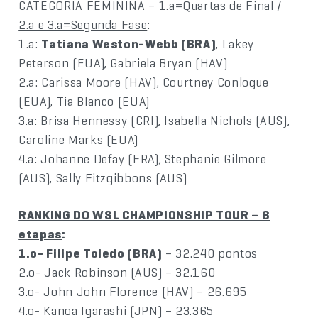
CATEGORIA FEMININA – 1.a=Quartas de Final /
2.a e 3.a=Segunda Fase
:
1.a:
Tatiana Weston-Webb (BRA)
, Lakey
Peterson (EUA), Gabriela Bryan (HAV)
2.a: Carissa Moore (HAV), Courtney Conlogue
(EUA), Tia Blanco (EUA)
3.a: Brisa Hennessy (CRI), Isabella Nichols (AUS),
Caroline Marks (EUA)
4.a: Johanne Defay (FRA), Stephanie Gilmore
(AUS), Sally Fitzgibbons (AUS)
RANKING DO WSL CHAMPIONSHIP TOUR – 6
etapas
:
1.o- Filipe Toledo (BRA)
– 32.240 pontos
2.o- Jack Robinson (AUS) – 32.160
3.o- John John Florence (HAV) – 26.695
4.o- Kanoa Igarashi (JPN) – 23.365