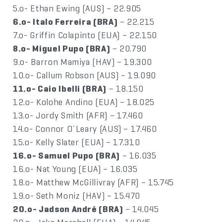
5.o- Ethan Ewing (AUS) – 22.905
6.o- Italo Ferreira (BRA)
– 22.215
7.o- Griffin Colapinto (EUA) – 22.150
8.o- Miguel Pupo (BRA)
– 20.790
9.o- Barron Mamiya (HAV) – 19.300
10.o- Callum Robson (AUS) – 19.090
11.o- Caio Ibelli (BRA)
– 18.150
12.o- Kolohe Andino (EUA) – 18.025
13.o- Jordy Smith (AFR) – 17.460
14.o- Connor O´Leary (AUS) – 17.460
15.o- Kelly Slater (EUA) – 17.310
16.o- Samuel Pupo (BRA)
– 16.035
16.o- Nat Young (EUA) – 16.035
18.o- Matthew McGillivray (AFR) – 15.745
19.o- Seth Moniz (HAV) – 15.470
20.o- Jadson André (BRA)
– 14.045