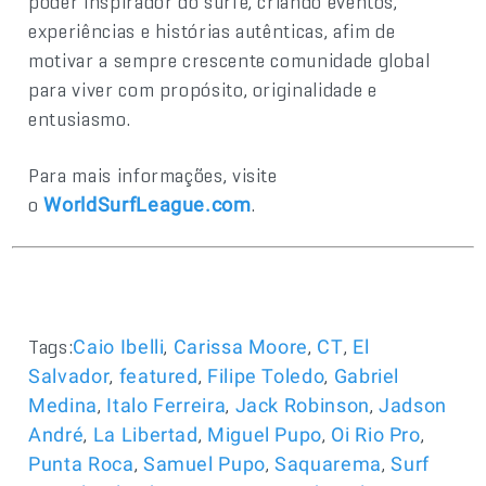
poder inspirador do surfe, criando eventos,
experiências e histórias autênticas, afim de
motivar a sempre crescente comunidade global
para viver com propósito, originalidade e
entusiasmo.
Para mais informações, visite
o
.
WorldSurfLeague.com
Tags:
,
,
,
Caio Ibelli
Carissa Moore
CT
El
,
,
,
Salvador
featured
Filipe Toledo
Gabriel
,
,
,
Medina
Italo Ferreira
Jack Robinson
Jadson
,
,
,
,
André
La Libertad
Miguel Pupo
Oi Rio Pro
,
,
,
Punta Roca
Samuel Pupo
Saquarema
Surf