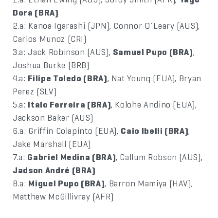
Dora (BRA)
2.a: Kanoa Igarashi (JPN), Connor O´Leary (AUS),
Carlos Munoz (CRI)
3.a: Jack Robinson (AUS),
Samuel Pupo (BRA)
,
Joshua Burke (BRB)
4.a:
Filipe Toledo (BRA)
, Nat Young (EUA), Bryan
Perez (SLV)
5.a:
Italo Ferreira (BRA)
, Kolohe Andino (EUA),
Jackson Baker (AUS)
6.a: Griffin Colapinto (EUA),
Caio Ibelli (BRA)
,
Jake Marshall (EUA)
7.a:
Gabriel Medina (BRA)
, Callum Robson (AUS),
Jadson André (BRA)
8.a:
Miguel Pupo (BRA)
, Barron Mamiya (HAV),
Matthew McGillivray (AFR)