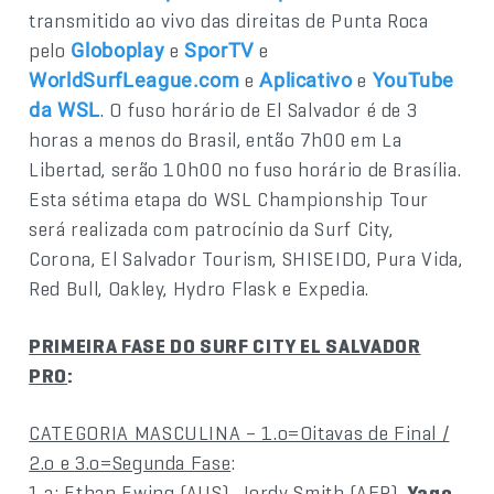
transmitido ao vivo das direitas de Punta Roca
pelo
e
e
Globoplay
SporTV
e
e
WorldSurfLeague.com
Aplicativo
YouTube
. O fuso horário de El Salvador é de 3
da WSL
horas a menos do Brasil, então 7h00 em La
Libertad, serão 10h00 no fuso horário de Brasília.
Esta sétima etapa do WSL Championship Tour
será realizada com patrocínio da Surf City,
Corona, El Salvador Tourism, SHISEIDO, Pura Vida,
Red Bull, Oakley, Hydro Flask e Expedia.
PRIMEIRA FASE DO SURF CITY EL SALVADOR
PRO
:
CATEGORIA MASCULINA – 1.o=Oitavas de Final /
2.o e 3.o=Segunda Fase
:
1.a: Ethan Ewing (AUS), Jordy Smith (AFR),
Yago