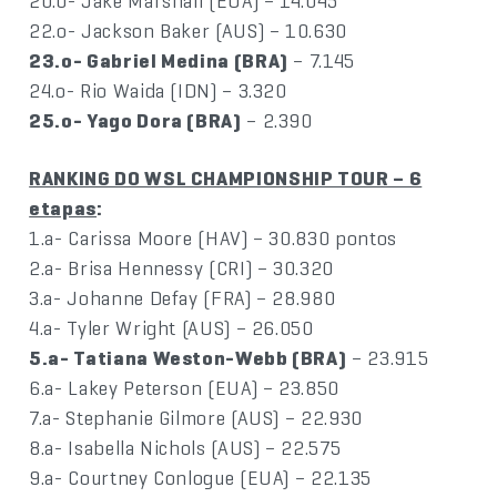
20.o- Jake Marshall (EUA) – 14.045
22.o- Jackson Baker (AUS) – 10.630
23.o- Gabriel Medina (BRA)
– 7.145
24.o- Rio Waida (IDN) – 3.320
25.o- Yago Dora (BRA)
– 2.390
RANKING DO WSL CHAMPIONSHIP TOUR – 6
etapas
:
1.a- Carissa Moore (HAV) – 30.830 pontos
2.a- Brisa Hennessy (CRI) – 30.320
3.a- Johanne Defay (FRA) – 28.980
4.a- Tyler Wright (AUS) – 26.050
5.a- Tatiana Weston-Webb (BRA)
– 23.915
6.a- Lakey Peterson (EUA) – 23.850
7.a- Stephanie Gilmore (AUS) – 22.930
8.a- Isabella Nichols (AUS) – 22.575
9.a- Courtney Conlogue (EUA) – 22.135