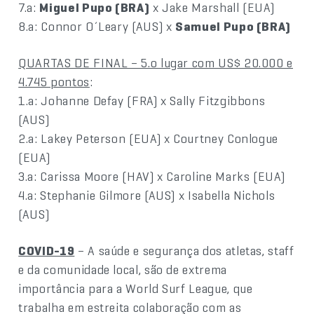
7.a:
Miguel Pupo (BRA)
x Jake Marshall (EUA)
8.a: Connor O´Leary (AUS) x
Samuel Pupo (BRA)
QUARTAS DE FINAL – 5.o lugar com US$ 20.000 e
4.745 pontos
:
1.a: Johanne Defay (FRA) x Sally Fitzgibbons
(AUS)
2.a: Lakey Peterson (EUA) x Courtney Conlogue
(EUA)
3.a: Carissa Moore (HAV) x Caroline Marks (EUA)
4.a: Stephanie Gilmore (AUS) x Isabella Nichols
(AUS)
COVID-19
– A saúde e segurança dos atletas, staff
e da comunidade local, são de extrema
importância para a World Surf League, que
trabalha em estreita colaboração com as