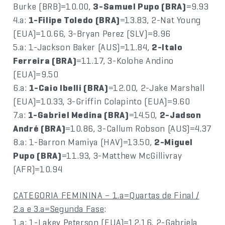
Burke (BRB)=10.00,
3-Samuel Pupo (BRA)
=9.93
4.a:
1-Filipe Toledo (BRA)
=13.83, 2-Nat Young
(EUA)=10.66, 3-Bryan Perez (SLV)=8.96
5.a: 1-Jackson Baker (AUS)=11.84,
2-Italo
Ferreira (BRA)
=11.17, 3-Kolohe Andino
(EUA)=9.50
6.a:
1-Caio Ibelli (BRA)
=12.00, 2-Jake Marshall
(EUA)=10.33, 3-Griffin Colapinto (EUA)=9.60
7.a:
1-Gabriel Medina (BRA)
=14.50,
2-Jadson
André (BRA)
=10.86, 3-Callum Robson (AUS)=4.37
8.a: 1-Barron Mamiya (HAV)=13.50,
2-Miguel
Pupo (BRA)
=11.93, 3-Matthew McGillivray
(AFR)=10.94
CATEGORIA FEMININA – 1.a=Quartas de Final /
2.a e 3.a=Segunda Fase
:
1.a: 1-Lakey Peterson (EUA)=12.16, 2-Gabriela