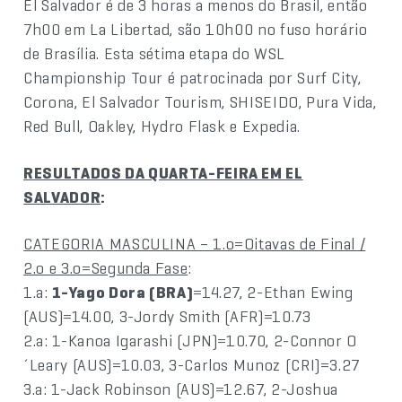
El Salvador é de 3 horas a menos do Brasil, então
7h00 em La Libertad, são 10h00 no fuso horário
de Brasília. Esta sétima etapa do WSL
Championship Tour é patrocinada por Surf City,
Corona, El Salvador Tourism, SHISEIDO, Pura Vida,
Red Bull, Oakley, Hydro Flask e Expedia.
RESULTADOS DA QUARTA-FEIRA EM EL
SALVADOR
:
CATEGORIA MASCULINA – 1.o=Oitavas de Final /
2.o e 3.o=Segunda Fase
:
1.a:
1-Yago Dora (BRA)
=14.27, 2-Ethan Ewing
(AUS)=14.00, 3-Jordy Smith (AFR)=10.73
2.a: 1-Kanoa Igarashi (JPN)=10.70, 2-Connor O
´Leary (AUS)=10.03, 3-Carlos Munoz (CRI)=3.27
3.a: 1-Jack Robinson (AUS)=12.67, 2-Joshua