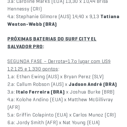
3.a: Caroline Marks (EUA) 13,30 x 10,44 Brisa
Hennessy (CRI)
4.a: Stephanie Gilmore (AUS) 14,40 x 9,13
Tatiana
Weston-Webb (BRA)
PRÓXIMAS BATERIAS DO SURF CITY EL
SALVADOR PRO
:
SEGUNDA FASE – Derrota=17.o lugar com US$
12.125 e 1.330 pontos
:
1.a: Ethan Ewing (AUS) x Bryan Perez (SLV)
2.a: Callum Robson (AUS) x
Jadson André (BRA)
3.a:
Italo Ferreira (BRA)
x Joshua Burke (BRB)
4.a: Kolohe Andino (EUA) x Matthew McGillivray
(AFR)
5.a: Griffin Colapinto (EUA) x Carlos Munoz (CRI)
6.a: Jordy Smith (AFR) x Nat Young (EUA)