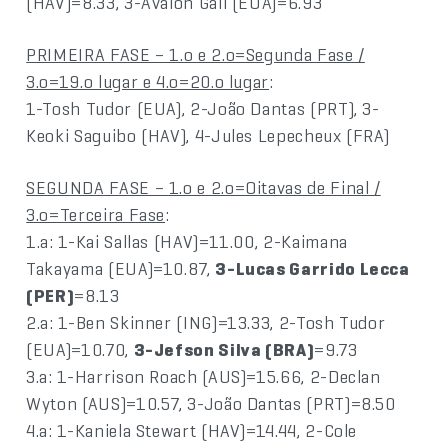
(HAV)=8.33, 3-Avalon Gall (EUA)=6.93
PRIMEIRA FASE – 1.o e 2.o=Segunda Fase /
3.o=19.o lugar e 4.o=20.o lugar
:
1-Tosh Tudor (EUA), 2-João Dantas (PRT), 3-
Keoki Saguibo (HAV), 4-Jules Lepecheux (FRA)
SEGUNDA FASE – 1.o e 2.o=Oitavas de Final /
3.o=Terceira Fase
:
1.a: 1-Kai Sallas (HAV)=11.00, 2-Kaimana
Takayama (EUA)=10.87,
3-Lucas Garrido Lecca
(PER)
=8.13
2.a: 1-Ben Skinner (ING)=13.33, 2-Tosh Tudor
(EUA)=10.70,
3-Jefson Silva (BRA)
=9.73
3.a: 1-Harrison Roach (AUS)=15.66, 2-Declan
Wyton (AUS)=10.57, 3-João Dantas (PRT)=8.50
4.a: 1-Kaniela Stewart (HAV)=14.44, 2-Cole