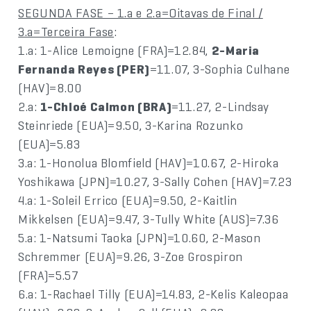
SEGUNDA FASE – 1.a e 2.a=Oitavas de Final /
3.a=Terceira Fase
:
1.a: 1-Alice Lemoigne (FRA)=12.84,
2-Maria
Fernanda Reyes (PER)
=11.07, 3-Sophia Culhane
(HAV)=8.00
2.a:
1-Chloé Calmon (BRA)
=11.27, 2-Lindsay
Steinriede (EUA)=9.50, 3-Karina Rozunko
(EUA)=5.83
3.a: 1-Honolua Blomfield (HAV)=10.67, 2-Hiroka
Yoshikawa (JPN)=10.27, 3-Sally Cohen (HAV)=7.23
4.a: 1-Soleil Errico (EUA)=9.50, 2-Kaitlin
Mikkelsen (EUA)=9.47, 3-Tully White (AUS)=7.36
5.a: 1-Natsumi Taoka (JPN)=10.60, 2-Mason
Schremmer (EUA)=9.26, 3-Zoe Grospiron
(FRA)=5.57
6.a: 1-Rachael Tilly (EUA)=14.83, 2-Kelis Kaleopaa