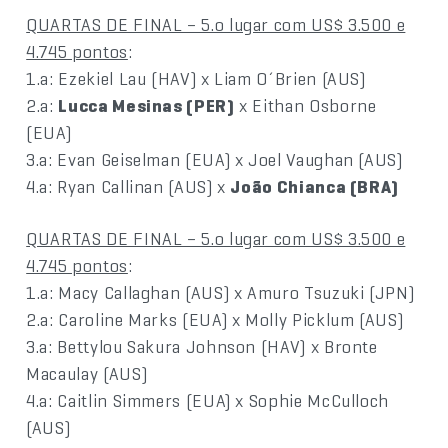
QUARTAS DE FINAL – 5.o lugar com US$ 3.500 e
4.745 pontos
:
1.a: Ezekiel Lau (HAV) x Liam O´Brien (AUS)
2.a:
Lucca Mesinas (PER)
x Eithan Osborne
(EUA)
3.a: Evan Geiselman (EUA) x Joel Vaughan (AUS)
4.a: Ryan Callinan (AUS) x
João Chianca (BRA)
QUARTAS DE FINAL – 5.o lugar com US$ 3.500 e
4.745 pontos
:
1.a: Macy Callaghan (AUS) x Amuro Tsuzuki (JPN)
2.a: Caroline Marks (EUA) x Molly Picklum (AUS)
3.a: Bettylou Sakura Johnson (HAV) x Bronte
Macaulay (AUS)
4.a: Caitlin Simmers (EUA) x Sophie McCulloch
(AUS)