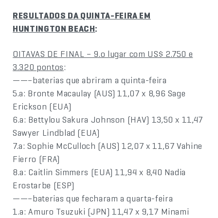
RESULTADOS DA QUINTA-FEIRA EM
HUNTINGTON BEACH
:
OITAVAS DE FINAL – 9.o lugar com US$ 2.750 e
3.320 pontos
:
——–baterias que abriram a quinta-feira
5.a: Bronte Macaulay (AUS) 11,07 x 8,96 Sage
Erickson (EUA)
6.a: Bettylou Sakura Johnson (HAV) 13,50 x 11,47
Sawyer Lindblad (EUA)
7.a: Sophie McCulloch (AUS) 12,07 x 11,67 Vahine
Fierro (FRA)
8.a: Caitlin Simmers (EUA) 11,94 x 8,40 Nadia
Erostarbe (ESP)
——–baterias que fecharam a quarta-feira
1.a: Amuro Tsuzuki (JPN) 11,47 x 9,17 Minami