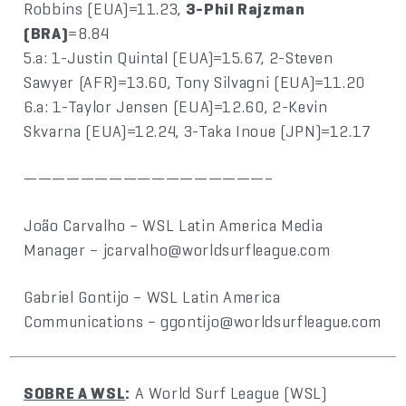
Robbins (EUA)=11.23,
3-Phil Rajzman
(BRA)
=8.84
5.a: 1-Justin Quintal (EUA)=15.67, 2-Steven
Sawyer (AFR)=13.60, Tony Silvagni (EUA)=11.20
6.a: 1-Taylor Jensen (EUA)=12.60, 2-Kevin
Skvarna (EUA)=12.24, 3-Taka Inoue (JPN)=12.17
—————————————————–
João Carvalho – WSL Latin America Media
Manager – jcarvalho@worldsurfleague.com
Gabriel Gontijo – WSL Latin America
Communications – ggontijo@worldsurfleague.com
SOBRE A WSL
:
A World Surf League (WSL)