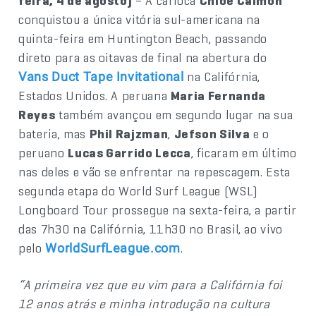
feira, 4 de agosto)
– A carioca
Chloé Calmon
conquistou a única vitória sul-americana na
quinta-feira em Huntington Beach, passando
direto para as oitavas de final na abertura do
na Califórnia,
Vans Duct Tape Invitational
Estados Unidos. A peruana
Maria Fernanda
Reyes
também avançou em segundo lugar na sua
bateria, mas
Phil Rajzman
,
Jefson Silva
e o
peruano
Lucas Garrido Lecca
, ficaram em último
nas deles e vão se enfrentar na repescagem. Esta
segunda etapa do World Surf League (WSL)
Longboard Tour prossegue na sexta-feira, a partir
das 7h30 na Califórnia, 11h30 no Brasil, ao vivo
pelo
.
WorldSurfLeague.com
“A primeira vez que eu vim para a Califórnia foi
12 anos atrás e minha introdução na cultura