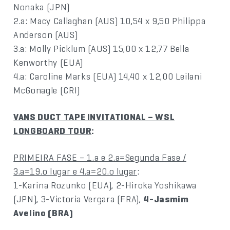
Nonaka (JPN)
2.a: Macy Callaghan (AUS) 10,54 x 9,50 Philippa
Anderson (AUS)
3.a: Molly Picklum (AUS) 15,00 x 12,77 Bella
Kenworthy (EUA)
4.a: Caroline Marks (EUA) 14,40 x 12,00 Leilani
McGonagle (CRI)
VANS DUCT TAPE INVITATIONAL – WSL
LONGBOARD TOUR
:
PRIMEIRA FASE – 1.a e 2.a=Segunda Fase /
3.a=19.o lugar e 4.a=20.o lugar
:
1-Karina Rozunko (EUA), 2-Hiroka Yoshikawa
(JPN), 3-Victoria Vergara (FRA),
4-Jasmim
Avelino (BRA)