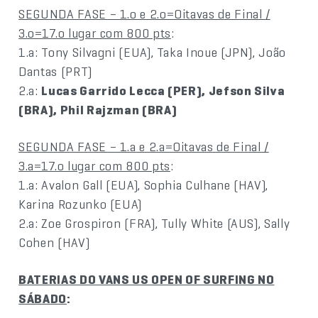
SEGUNDA FASE – 1.o e 2.o=Oitavas de Final /
3.o=17.o lugar com 800 pts
:
1.a: Tony Silvagni (EUA), Taka Inoue (JPN), João
Dantas (PRT)
2.a:
Lucas Garrido Lecca (PER), Jefson Silva
(BRA), Phil Rajzman (BRA)
SEGUNDA FASE – 1.a e 2.a=Oitavas de Final /
3.a=17.o lugar com 800 pts
:
1.a: Avalon Gall (EUA), Sophia Culhane (HAV),
Karina Rozunko (EUA)
2.a: Zoe Grospiron (FRA), Tully White (AUS), Sally
Cohen (HAV)
BATERIAS DO VANS US OPEN OF SURFING NO
SÁBADO
: