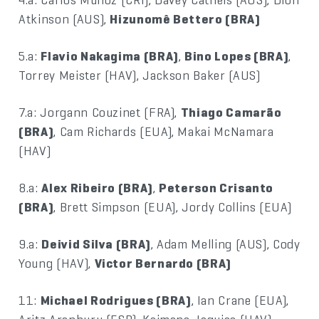
Atkinson (AUS),
Hizunomê Bettero (BRA)
5.a:
Flavio Nakagima (BRA)
,
Bino Lopes (BRA)
,
Torrey Meister (HAV), Jackson Baker (AUS)
7.a: Jorgann Couzinet (FRA),
Thiago Camarão
(BRA)
, Cam Richards (EUA), Makai McNamara
(HAV)
8.a:
Alex Ribeiro (BRA)
,
Peterson Crisanto
(BRA)
, Brett Simpson (EUA), Jordy Collins (EUA)
9.a:
Deivid Silva (BRA)
, Adam Melling (AUS), Cody
Young (HAV),
Victor Bernardo (BRA)
11:
Michael Rodrigues (BRA)
, Ian Crane (EUA),