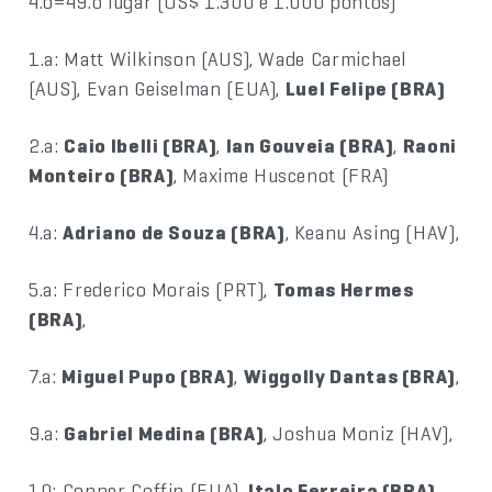
4.o=49.o lugar (US$ 1.300 e 1.000 pontos)
1.a: Matt Wilkinson (AUS), Wade Carmichael
(AUS), Evan Geiselman (EUA),
Luel Felipe (BRA)
2.a:
Caio Ibelli (BRA)
,
Ian Gouveia (BRA)
,
Raoni
Monteiro (BRA)
, Maxime Huscenot (FRA)
4.a:
Adriano de Souza (BRA)
, Keanu Asing (HAV),
5.a: Frederico Morais (PRT),
Tomas Hermes
(BRA)
,
7.a:
Miguel Pupo (BRA)
,
Wiggolly Dantas (BRA)
,
9.a:
Gabriel Medina (BRA)
, Joshua Moniz (HAV),
10: Conner Coffin (EUA),
Italo Ferreira (BRA)
,