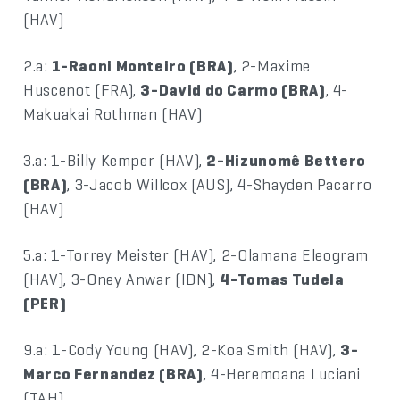
(HAV)
2.a:
1-Raoni Monteiro (BRA)
, 2-Maxime
Huscenot (FRA),
3-David do Carmo (BRA)
, 4-
Makuakai Rothman (HAV)
3.a: 1-Billy Kemper (HAV),
2-Hizunomê Bettero
(BRA)
, 3-Jacob Willcox (AUS), 4-Shayden Pacarro
(HAV)
5.a: 1-Torrey Meister (HAV), 2-Olamana Eleogram
(HAV), 3-Oney Anwar (IDN),
4-Tomas Tudela
(PER)
9.a: 1-Cody Young (HAV), 2-Koa Smith (HAV),
3-
Marco Fernandez (BRA)
, 4-Heremoana Luciani
(TAH)