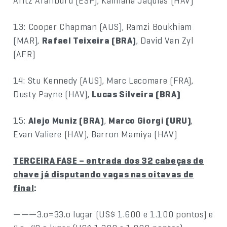
Aritz Aranburu (ESP), Kaimana Jaquias (HAV)
13: Cooper Chapman (AUS), Ramzi Boukhiam
(MAR),
Rafael Teixeira (BRA)
, David Van Zyl
(AFR)
14: Stu Kennedy (AUS), Marc Lacomare (FRA),
Dusty Payne (HAV),
Lucas Silveira (BRA)
15:
Alejo Muniz (BRA)
,
Marco Giorgi (URU)
,
Evan Valiere (HAV), Barron Mamiya (HAV)
TERCEIRA FASE – entrada dos 32 cabeças de
chave já disputando vagas nas oitavas de
final
:
———3.o=33.o lugar (US$ 1.600 e 1.100 pontos) e