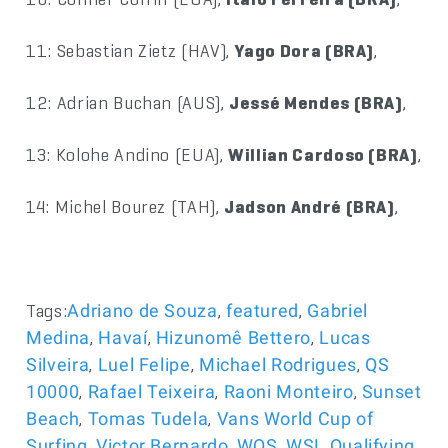
11: Sebastian Zietz (HAV),
Yago Dora (BRA)
,
12: Adrian Buchan (AUS),
Jessé Mendes (BRA)
,
13: Kolohe Andino (EUA),
Willian Cardoso (BRA)
,
14: Michel Bourez (TAH),
Jadson André (BRA)
,
Tags:
,
,
Adriano de Souza
featured
Gabriel
,
,
,
Medina
Havaí
Hizunomê Bettero
Lucas
,
,
,
Silveira
Luel Felipe
Michael Rodrigues
QS
,
,
,
10000
Rafael Teixeira
Raoni Monteiro
Sunset
,
,
Beach
Tomas Tudela
Vans World Cup of
,
,
,
Surfing
Victor Bernardo
WQS
WSL Qualifying