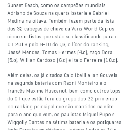
Sunset Beach, como os campeões mundiais
Adriano de Souza na quarta bateria e Gabriel
Medina na oitava. Também fazem parte da lista
dos 32 cabeças de chave da Vans World Cup os
cinco surfistas que estão se classificando para o
CT 2018 pelo G-10 do QS, o líder do ranking,
Jessé Mendes, Tomas Hermes (4.o), Yago Dora
(5.o), Willian Cardoso (6.o) e Italo Ferreira (10.o).
Além deles, os já citados Caio Ibelli e Ian Gouveia
na segunda bateria com Raoni Monteiro e o
francês Maxime Huscenot, bem como outros tops
do CT que estão fora do grupo dos 22 primeiros
no ranking principal que são mantidos na elite
para o ano que vem, os paulistas Miguel Pupo e
Wiggolly Dantas na sétima bateria e os potiguares
Italo Ferreira na décima e Jadson André na 14.a.