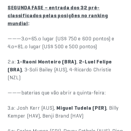
SEGUNDA FASE – entrada dos 32 pré-
classificados pelas posições no ranking
mundial
:
———3.o=65.o lugar (US$ 750 e 600 pontos) e
4.o=81.o lugar (US$ 500 e 500 pontos)
2.a:
1-Raoni Monteiro (BRA)
,
2-Luel Felipe
(BRA)
, 3-Soli Bailey (AUS), 4-Ricardo Christie
(NZL)
———baterias que vão abrir a quinta-feira:
3.a: Josh Kerr (AUS),
Miguel Tudela (PER)
, Billy
Kemper (HAV), Benji Brand (HAV)
4.a: Carlos Munoz (CRI), Davey Cathels (AUS), Dion