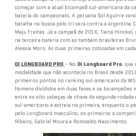
começar com a atual bicampeã sul-americana da ca
bateria do campeonato. A peruana Sol Aguirre venc
batalha na busca pelo tri será contra a argentina C
Maju Freitas. Já a campeã de 2016, Tainá Hinckel, u
na terceira bateria com as também brasileiras Bru
Alessia Moro. As duas primeiras colocadas em cada 
OI LONGBOARD PRO
– No
Oi Longboard Pro
, que
modalidade que não acontecia no Brasil desde 2010
primeiros pontos no ranking sul-americano da WSL
homens divididos em duas fases e os bicampeões m
entre os oito cabeças de chave da segunda rodada d
sul-americano e estreia na primeira, enquanto o p
pelo Longboard masculino, os primeiros a competir 
Ribeiro, Gabriel Moura e Romoaldo Nascimento.