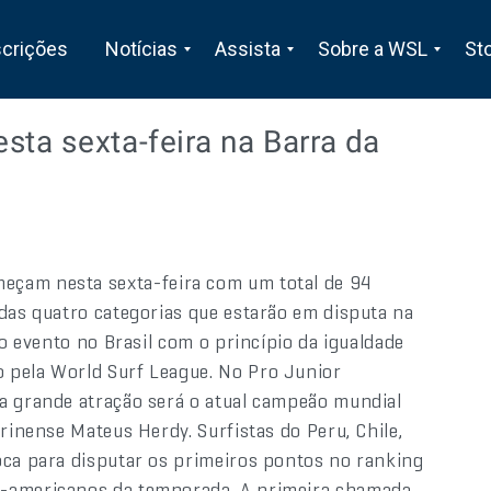
scrições
Notícias
Assista
Sobre a WSL
St
sta sexta-feira na Barra da
eçam nesta sexta-feira com um total de 94
 das quatro categorias que estarão em disputa na
ro evento no Brasil com o princípio da igualdade
 pela World Surf League. No Pro Junior
a grande atração será o atual campeão mundial
rinense Mateus Herdy. Surfistas do Peru, Chile,
oca para disputar os primeiros pontos no ranking
l-americanos da temporada. A primeira chamada