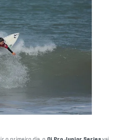
ir o primeiro dia, o
Oi Pro Junior Series
vai