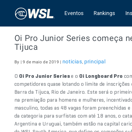
Eventos
Rankings
In
Oi Pro Junior Series começa ne
Tijuca
noticias
principal
By | 9 de maio de 2019 |
,
O
Oi Pro Junior Series
e o
Oi Longboard Pro
com
competidores quase lotando o limite de inscrições
Barra da Tijuca, Rio de Janeiro. Este será o primei
na premiação para homens e mulheres, incentivado
masculino, todas as 48 vagas foram preenchidas e 
da categoria para surfistas com até 18 anos, o cata
Argentina e Uruguai, também estão na capital cari
da WSL South America, que define os campeões su