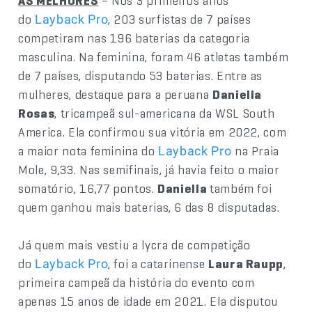
AS MELHORES
– Nos 3 primeiros anos
do
, 203 surfistas de 7 países
Layback Pro
competiram nas 196 baterias da categoria
masculina. Na feminina, foram 46 atletas também
de 7 países, disputando 53 baterias. Entre as
mulheres, destaque para a peruana
Daniella
Rosas
, tricampeã sul-americana da WSL South
America. Ela confirmou sua vitória em 2022, com
a maior nota feminina do
na Praia
Layback Pro
Mole, 9,33. Nas semifinais, já havia feito o maior
somatório, 16,77 pontos.
Daniella
também foi
quem ganhou mais baterias, 6 das 8 disputadas.
Já quem mais vestiu a lycra de competição
do
, foi a catarinense
Laura Raupp
,
Layback Pro
primeira campeã da história do evento com
apenas 15 anos de idade em 2021. Ela disputou