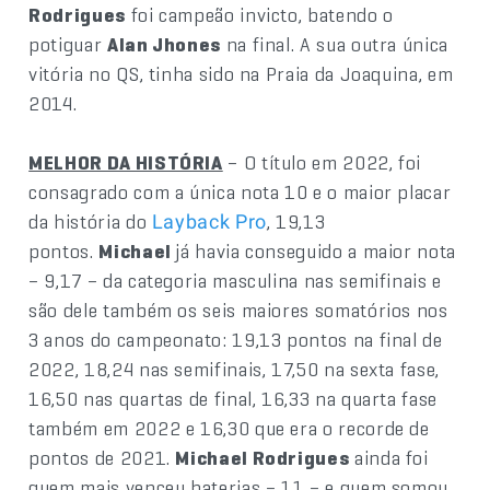
Rodrigues
foi campeão invicto, batendo o
potiguar
Alan Jhones
na final. A sua outra única
vitória no QS, tinha sido na Praia da Joaquina, em
2014.
MELHOR DA HISTÓRIA
– O título em 2022, foi
consagrado com a única nota 10 e o maior placar
da história do
, 19,13
Layback Pro
pontos.
Michael
já havia conseguido a maior nota
– 9,17 – da categoria masculina nas semifinais e
são dele também os seis maiores somatórios nos
3 anos do campeonato: 19,13 pontos na final de
2022, 18,24 nas semifinais, 17,50 na sexta fase,
16,50 nas quartas de final, 16,33 na quarta fase
também em 2022 e 16,30 que era o recorde de
pontos de 2021.
Michael Rodrigues
ainda foi
quem mais venceu baterias – 11 – e quem somou