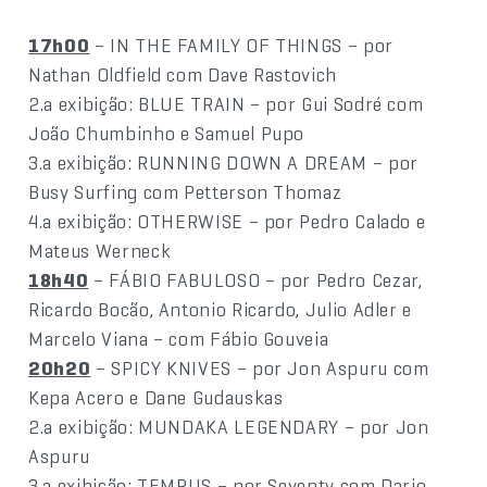
17h00
– IN THE FAMILY OF THINGS – por
Nathan Oldfield com Dave Rastovich
2.a exibição: BLUE TRAIN – por Gui Sodré com
João Chumbinho e Samuel Pupo
3.a exibição: RUNNING DOWN A DREAM – por
Busy Surfing com Petterson Thomaz
4.a exibição: OTHERWISE – por Pedro Calado e
Mateus Werneck
18h40
– FÁBIO FABULOSO – por Pedro Cezar,
Ricardo Bocão, Antonio Ricardo, Julio Adler e
Marcelo Viana – com Fábio Gouveia
20h20
– SPICY KNIVES – por Jon Aspuru com
Kepa Acero e Dane Gudauskas
2.a exibição: MUNDAKA LEGENDARY – por Jon
Aspuru
3.a exibição: TEMPUS – por Seventy com Dario