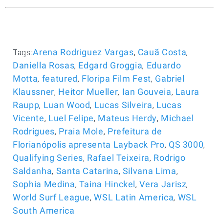
Tags:
,
,
Arena Rodriguez Vargas
Cauã Costa
,
,
Daniella Rosas
Edgard Groggia
Eduardo
,
,
,
Motta
featured
Floripa Film Fest
Gabriel
,
,
,
Klaussner
Heitor Mueller
Ian Gouveia
Laura
,
,
,
Raupp
Luan Wood
Lucas Silveira
Lucas
,
,
,
Vicente
Luel Felipe
Mateus Herdy
Michael
,
,
Rodrigues
Praia Mole
Prefeitura de
,
,
Florianópolis apresenta Layback Pro
QS 3000
,
,
Qualifying Series
Rafael Teixeira
Rodrigo
,
,
,
Saldanha
Santa Catarina
Silvana Lima
,
,
,
Sophia Medina
Taina Hinckel
Vera Jarisz
,
,
World Surf League
WSL Latin America
WSL
South America