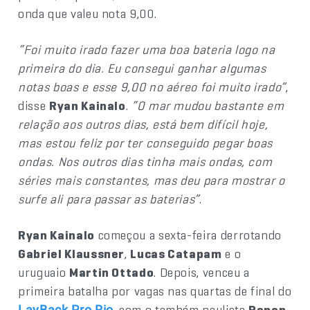
onda que valeu nota 9,00.
“Foi muito irado fazer uma boa bateria logo na
primeira do dia. Eu consegui ganhar algumas
notas boas e esse 9,00 no aéreo foi muito irado”
,
disse
Ryan Kainalo
.
“O mar mudou bastante em
relação aos outros dias, está bem difícil hoje,
mas estou feliz por ter conseguido pegar boas
ondas. Nos outros dias tinha mais ondas, com
séries mais constantes, mas deu para mostrar o
surfe ali para passar as baterias”
.
Ryan Kainalo
começou a sexta-feira derrotando
Gabriel Klaussner
,
Lucas Catapam
e o
uruguaio
Martin Ottado
. Depois, venceu a
primeira batalha por vagas nas quartas de final do
, com o também paulista
Renan
LayBack Pro Rio