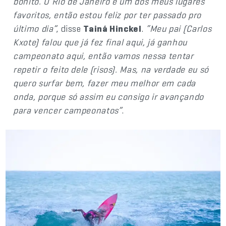
bonito. O Rio de Janeiro é um dos meus lugares
favoritos, então estou feliz por ter passado pro
último dia”
, disse
Tainá Hinckel
.
“Meu pai (Carlos
Kxote) falou que já fez final aqui, já ganhou
campeonato aqui, então vamos nessa tentar
repetir o feito dele (risos). Mas, na verdade eu só
quero surfar bem, fazer meu melhor em cada
onda, porque só assim eu consigo ir avançando
para vencer campeonatos”
.