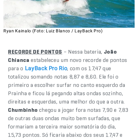
Ryan Kainalo (Foto: Luiz Blanco / LayBack Pro)
RECORDE DE PONTOS
– Nessa bateria,
João
Chianca
estabeleceu um novo recorde de pontos
para o
, com os 17,47 que
LayBack Pro Rio
totalizou somando notas 8,87 e 8,60. Ele foi o
primeiro a escolher surfar no canto esquerdo da
Prainha e ficou lá pegando altas ondas sozinho,
direitas e esquerdas, uma melhor do que a outra.
Chumbinho
chegou a jogar fora notas 7,90 e 7,83
de outras duas ondas muito bem surfadas, que
formariam a terceira maior somatória do dia,
15,73 pontos. Só ficaria abaixo dos seus 17,47 e