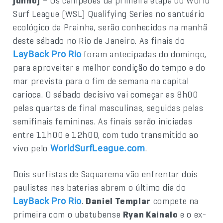
junho)
– Os campeões da primeira etapa do World
Surf League (WSL) Qualifying Series no santuário
ecológico da Prainha, serão conhecidos na manhã
deste sábado no Rio de Janeiro. As finais do
foram antecipadas do domingo,
LayBack Pro Rio
para aproveitar a melhor condição do tempo e do
mar prevista para o fim de semana na capital
carioca. O sábado decisivo vai começar as 8h00
pelas quartas de final masculinas, seguidas pelas
semifinais femininas. As finais serão iniciadas
entre 11h00 e 12h00, com tudo transmitido ao
vivo pelo
.
WorldSurfLeague.com
Dois surfistas de Saquarema vão enfrentar dois
paulistas nas baterias abrem o último dia do
.
Daniel Templar
compete na
LayBack Pro Rio
primeira com o ubatubense
Ryan Kainalo
e o ex-