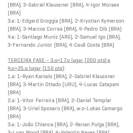
(BRA), 3-Gabriel Klaussner (BRA), 4-Igor Moraes
(BRA)
3.a: 1-Edgard Groggia (BRA), 2-Krystian Kymerson
(BRA), 3-Marcos Correa (BRA), 4-Pedro Dib (BRA)
4.a: 1-Santiago Muniz (ARG), 2-Samuel Igo (BRA),
3-Fernando Junior (BRA), 4-Cauã Costa (BRA)
TERCEIRA FASE – 3.o=17.o lugar (200 pts) e
4.o=25.o lugar (150 pts)
:
1.a: 1-Ryan Kainalo (BRA), 2-Gabriel Klaussner
(BRA), 3-Martin Ottado (URU), 4-Lucas Catapam
(BRA)
2.a: 1-Vitor Ferreira (BRA), 2-Daniel Templar
(BRA), 3-Uriel Sposaro (BRA), w.o-Lukas Camargo
(BRA)
3.a: 1-João Chianca (BRA), 2-Renan Pulga (BRA),
3-Luan Wood (BRA), 4-Valentin Neves (BRA)