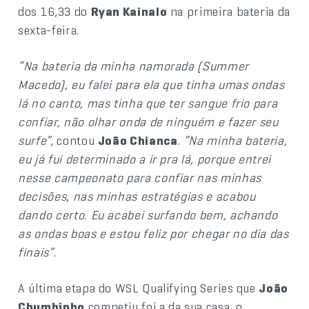
dos 16,33 do
Ryan Kainalo
na primeira bateria da
sexta-feira.
“Na bateria da minha namorada (Summer
Macedo), eu falei para ela que tinha umas ondas
lá no canto, mas tinha que ter sangue frio para
confiar, não olhar onda de ninguém e fazer seu
surfe”
, contou
João Chianca
.
“Na minha bateria,
eu já fui determinado a ir pra lá, porque entrei
nesse campeonato para confiar nas minhas
decisões, nas minhas estratégias e acabou
dando certo. Eu acabei surfando bem, achando
as ondas boas e estou feliz por chegar no dia das
finais”
.
A última etapa do WSL Qualifying Series que
João
Chumbinho
competiu foi a da sua casa, o